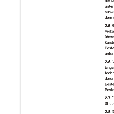
der K
unte
auswä
dem Z
2.5
Be
Verkä
überm
Kund
Beste
unter
2.6
V
Eing
techn
deren
Beste
Beste
2.7
Fü
Shop 
2.8
D