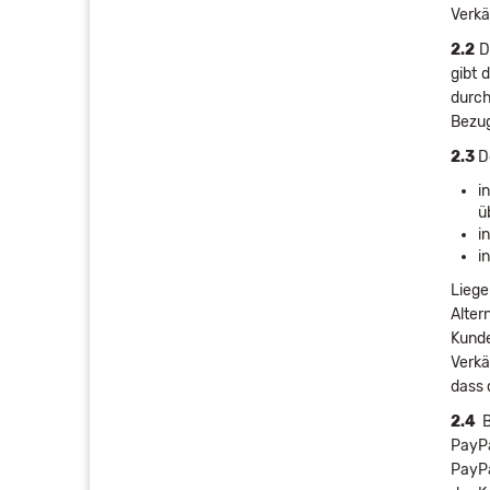
Verkä
2.2
De
gibt 
durch
Bezug
2.3
De
i
ü
i
i
Liege
Alter
Kunde
Verkä
dass 
2.4
B
PayPa
PayP