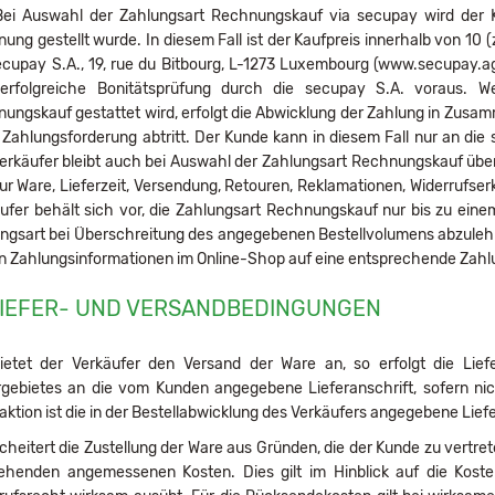
ei Auswahl der Zahlungsart Rechnungskauf via secupay wird der Kau
ung gestellt wurde. In diesem Fall ist der Kaufpreis innerhalb von 1
ecupay S.A., 19, rue du Bitbourg, L-1273 Luxembourg (www.secupay.a
 erfolgreiche Bonitätsprüfung durch die secupay S.A. voraus.
ungskauf gestattet wird, erfolgt die Abwicklung der Zahlung in Zusamm
 Zahlungsforderung abtritt. Der Kunde kann in diesem Fall nur an die 
erkäufer bleibt auch bei Auswahl der Zahlungsart Rechnungskauf übe
zur Ware, Lieferzeit, Versendung, Retouren, Reklamationen, Widerrufs
ufer behält sich vor, die Zahlungsart Rechnungskauf nur bis zu ein
ngsart bei Überschreitung des angegebenen Bestellvolumens abzulehne
n Zahlungsinformationen im Online-Shop auf eine entsprechende Zah
LIEFER- UND VERSANDBEDINGUNGEN
etet der Verkäufer den Versand der Ware an, so erfolgt die Lie
rgebietes an die vom Kunden angegebene Lieferanschrift, sofern nic
aktion ist die in der Bestellabwicklung des Verkäufers angegebene Lief
heitert die Zustellung der Ware aus Gründen, die der Kunde zu vertret
ehenden angemessenen Kosten. Dies gilt im Hinblick auf die Kost