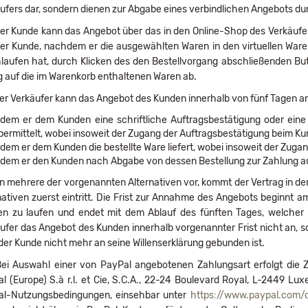
ufers dar, sondern dienen zur Abgabe eines verbindlichen Angebots d
r Kunde kann das Angebot über das in den Online-Shop des Verkäufers
der Kunde, nachdem er die ausgewählten Waren in den virtuellen Ware
laufen hat, durch Klicken des den Bestellvorgang abschließenden Butt
 auf die im Warenkorb enthaltenen Waren ab.
r Verkäufer kann das Angebot des Kunden innerhalb von fünf Tagen 
ndem er dem Kunden eine schriftliche Auftragsbestätigung oder eine
bermittelt, wobei insoweit der Zugang der Auftragsbestätigung beim Ku
ndem er dem Kunden die bestellte Ware liefert, wobei insoweit der Zuga
ndem er den Kunden nach Abgabe von dessen Bestellung zur Zahlung au
n mehrere der vorgenannten Alternativen vor, kommt der Vertrag in de
nativen zuerst eintritt. Die Frist zur Annahme des Angebots beginn
n zu laufen und endet mit dem Ablauf des fünften Tages, welcher
ufer das Angebot des Kunden innerhalb vorgenannter Frist nicht an, so
der Kunde nicht mehr an seine Willenserklärung gebunden ist.
ei Auswahl einer von PayPal angebotenen Zahlungsart erfolgt die Z
l (Europe) S.à r.l. et Cie, S.C.A., 22-24 Boulevard Royal, L-2449 Lu
al-Nutzungsbedingungen, einsehbar unter
https://www.paypal.com
/