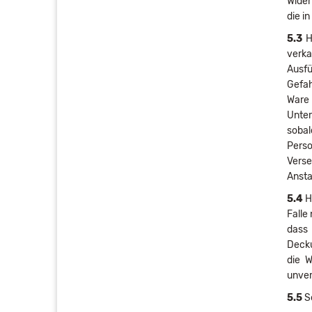
Wider
die i
5.3
Ha
verka
Ausfü
Gefah
Ware
Unter
sobal
Perso
Verse
Ansta
5.4
Ha
Falle
dass
Decku
die W
unver
5.5
Se