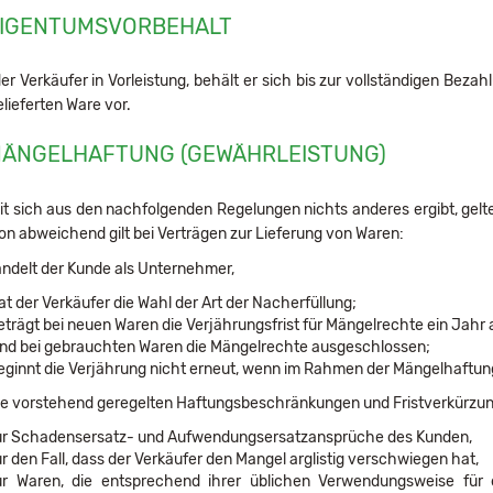
EIGENTUMSVORBEHALT
 der Verkäufer in Vorleistung, behält er sich bis zur vollständigen Be
elieferten Ware vor.
MÄNGELHAFTUNG (GEWÄHRLEISTUNG)
t sich aus den nachfolgenden Regelungen nichts anderes ergibt, gelte
on abweichend gilt bei Verträgen zur Lieferung von Waren:
ndelt der Kunde als Unternehmer,
at der Verkäufer die Wahl der Art der Nacherfüllung;
eträgt bei neuen Waren die Verjährungsfrist für Mängelrechte ein Jahr 
ind bei gebrauchten Waren die Mängelrechte ausgeschlossen;
eginnt die Verjährung nicht erneut, wenn im Rahmen der Mängelhaftung 
e vorstehend geregelten Haftungsbeschränkungen und Fristverkürzun
ür Schadensersatz- und Aufwendungsersatzansprüche des Kunden,
ür den Fall, dass der Verkäufer den Mangel arglistig verschwiegen hat,
ür Waren, die entsprechend ihrer üblichen Verwendungsweise fü