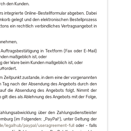
urch den Kunden.
 integrierte Online-Bestellformular abgeben. Dabei
nkorb gelegt und den elektronischen Bestellprozess
ons ein rechtlich verbindliches Vertragsangebot in
annehmen,
 Auftragsbestätigung in Textform (Fax oder E-Mail)
nden maßgeblich ist, oder
ng der Ware beim Kunden maßgeblich ist, oder
ffordert.
m Zeitpunkt zustande, in dem eine der vorgenannten
t am Tag nach der Absendung des Angebots durch den
 auf die Absendung des Angebots folgt. Nimmt der
 gilt dies als Ablehnung des Angebots mit der Folge,
ahlungsabwicklung über den Zahlungsdienstleister
xemburg (im Folgenden: „PayPal“), unter Geltung der
de
/legalhub
/paypal
/useragreement-full
oder - falls