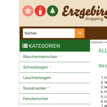
Startseite
»
KATEGORIEN
AL
Räuchermännchen
INH
Schwibbogen
Leuchterbogen
G
V
W
Nussknacker
P
L
Fensterlichter
E
M