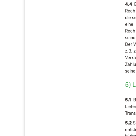
4.4
B
Rechn
die s
eine
Rechn
seine
Der V
z.B. 
Verkä
Zahlu
seine
5) 
5.1
Bi
Liefe
Trans
5.2
Sc
entst