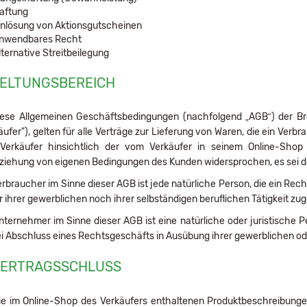
aftung
inlösung von Aktionsgutscheinen
nwendbares Recht
lternative Streitbeilegung
GELTUNGSBEREICH
ese Allgemeinen Geschäftsbedingungen (nachfolgend „AGB“) der B
äufer"), gelten für alle Verträge zur Lieferung von Waren, die ein Ve
erkäufer hinsichtlich der vom Verkäufer in seinem Online-Shop d
ziehung von eigenen Bedingungen des Kunden widersprochen, es sei den
rbraucher im Sinne dieser AGB ist jede natürliche Person, die ein Re
 ihrer gewerblichen noch ihrer selbständigen beruflichen Tätigkeit z
ternehmer im Sinne dieser AGB ist eine natürliche oder juristische P
ei Abschluss eines Rechtsgeschäfts in Ausübung ihrer gewerblichen ode
VERTRAGSSCHLUSS
e im Online-Shop des Verkäufers enthaltenen Produktbeschreibungen