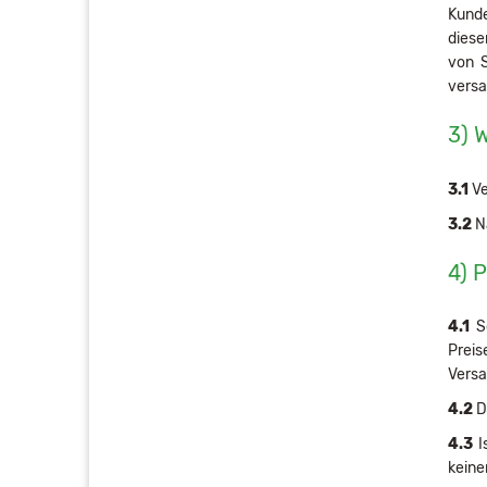
Kunde
diese
von S
versa
3) 
3.1
Ve
3.2
Nä
4) 
4.1
So
Preis
Versa
4.2
D
4.3
I
keine