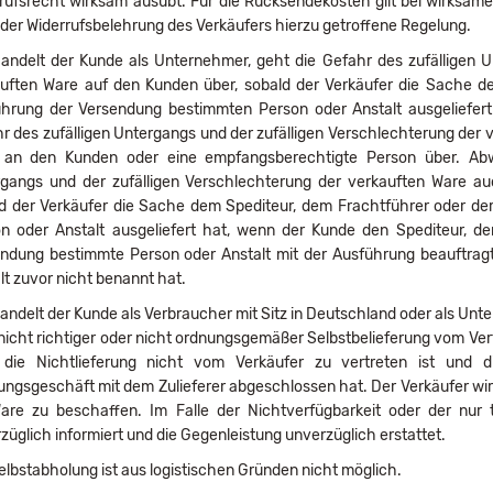
rufsrecht wirksam ausübt. Für die Rücksendekosten gilt bei wirksa
n der Widerrufsbelehrung des Verkäufers hierzu getroffene Regelung.
ndelt der Kunde als Unternehmer, geht die Gefahr des zufälligen U
uften Ware auf den Kunden über, sobald der Verkäufer die Sache de
hrung der Versendung bestimmten Person oder Anstalt ausgeliefert 
r des zufälligen Untergangs und der zufälligen Verschlechterung der 
 an den Kunden oder eine empfangsberechtigte Person über. Abw
gangs und der zufälligen Verschlechterung der verkauften Ware au
d der Verkäufer die Sache dem Spediteur, dem Frachtführer oder de
n oder Anstalt ausgeliefert hat, wenn der Kunde den Spediteur, de
ndung bestimmte Person oder Anstalt mit der Ausführung beauftrag
lt zuvor nicht benannt hat.
ndelt der Kunde als Verbraucher mit Sitz in Deutschland oder als Unte
 nicht richtiger oder nicht ordnungsgemäßer Selbstbelieferung vom Vertr
 die Nichtlieferung nicht vom Verkäufer zu vertreten ist und d
ngsgeschäft mit dem Zulieferer abgeschlossen hat. Der Verkäufer w
are zu beschaffen. Im Falle der Nichtverfügbarkeit oder der nur 
züglich informiert und die Gegenleistung unverzüglich erstattet.
lbstabholung ist aus logistischen Gründen nicht möglich.