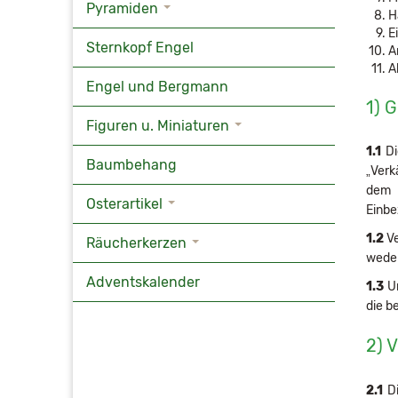
Pyramiden
H
E
Sternkopf Engel
A
A
Engel und Bergmann
1) 
Figuren u. Miniaturen
1.1
Di
Baumbehang
„Verk
dem V
Osterartikel
Einbe
1.2
Ve
Räucherkerzen
weder
Adventskalender
1.3
Un
die b
2) 
2.1
Di