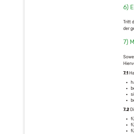
6) 
Tritt
der g
7) 
Sowei
Hierv
7.1
Ha
h
b
s
b
7.2
Di
f
f
f