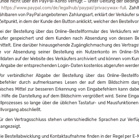
unde nicht über ein PayPal-Konto verfügt – unter Geltung der Bedin
r
https://www.paypal.com
/de
/legalhub
/paypal
/privacywax-full
. Zahl
hlbaren von PayPal angebotenen Zahlungsart, erklärt der Verkäufer 
eitpunkt, in dem der Kunde den Button anklickt, welcher den Bestellvo
i der Bestellung über das Online-Bestellformular des Verkäufers w
ufer gespeichert und dem Kunden nach Absendung von dessen Beste
ittelt. Eine darüber hinausgehende Zugänglichmachung des Vertragste
e vor Absendung seiner Bestellung ein Nutzerkonto im Online-Sh
lldaten auf der Website des Verkäufers archiviert und können vom K
 Angabe der entsprechenden Login-Daten kostenlos abgerufen werde
or verbindlicher Abgabe der Bestellung über das Online-Bestellf
abefehler durch aufmerksames Lesen der auf dem Bildschirm darge
isches Mittel zur besseren Erkennung von Eingabefehlern kann dabei
 Hilfe die Darstellung auf dem Bildschirm vergrößert wird. Seine Ei
llprozesses so lange über die üblichen Tastatur- und Mausfunktionen k
llvorgang abschließt.
r den Vertragsschluss stehen unterschiedliche Sprachen zur Verfü
angezeigt.
ie Bestellabwicklung und Kontaktaufnahme finden in der Regel per E-Ma