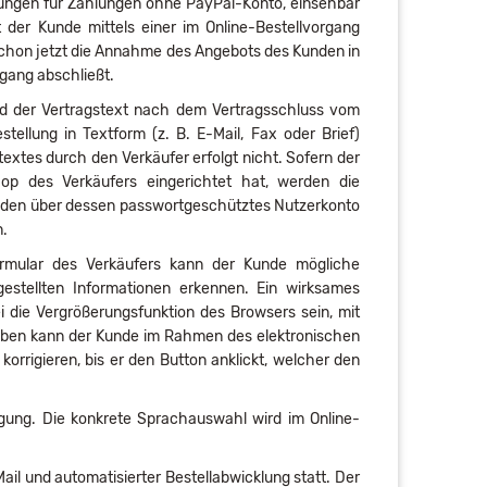
gungen für Zahlungen ohne PayPal-Konto, einsehbar
t der Kunde mittels einer im Online-Bestellvorgang
schon jetzt die Annahme des Angebots des Kunden in
rgang abschließt.
ird der Vertragstext nach dem Vertragsschluss vom
llung in Textform (z. B. E-Mail, Fax oder Brief)
xtes durch den Verkäufer erfolgt nicht. Sofern der
op des Verkäufers eingerichtet hat, werden die
unden über dessen passwortgeschütztes Nutzerkonto
n.
ormular des Verkäufers kann der Kunde mögliche
stellten Informationen erkennen. Ein wirksames
 die Vergrößerungsfunktion des Browsers sein, mit
ngaben kann der Kunde im Rahmen des elektronischen
orrigieren, bis er den Button anklickt, welcher den
gung. Die konkrete Sprachauswahl wird im Online-
il und automatisierter Bestellabwicklung statt. Der