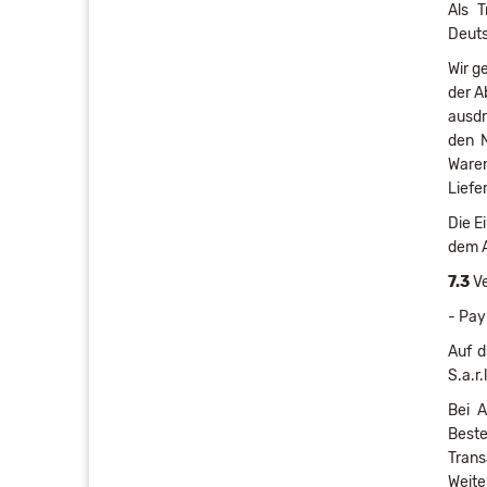
Als 
Deut
Wir g
der A
ausdr
den N
Waren
Liefe
Die E
dem A
7.3
Ve
- Pay
Auf d
S.a.r
Bei A
Beste
Trans
Weite