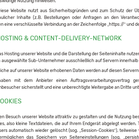
swidrige Nutzung hinweisen.
iese Website nutzt aus Sicherheitsgründen und zum Schutz der Ü
aulicher Inhalte (z.B. Bestellungen oder Anfragen an den Verantwo
n eine verschlüsselte Verbindung an der Zeichenfolge „https://“ und 
HOSTING & CONTENT-DELIVERY-NETWORK
as Hosting unserer Website und die Darstellung der Seiteninhalte nutzen
 ausgewählte Sub-Unternehmer ausschließlich auf Servern innerhalb 
iche auf unserer Website erhobenen Daten werden auf diesen Servern 
haben mit dem Anbieter einen Auftragsverarbeitungsvertrag g
nbesucher sicherstellt und eine unberechtigte Weitergabe an Dritte unt
COOKIES
n Besuch unserer Website attraktiv zu gestalten und die Nutzung be
es, also kleine Textdateien, die auf Ihrem Endgerät abgelegt werden.
ers automatisch wieder gelöscht (sog. „Session-Cookies“), teilweise 
rmöglichen das Speichern von Seiteneinstellungen (sog. „persist