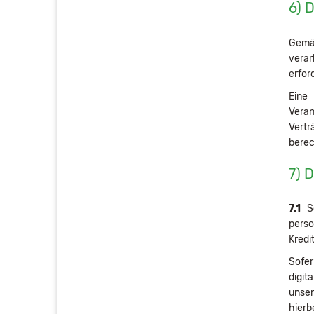
6) 
Gemäß
verar
erfor
Eine
Veran
Vertr
berec
7) 
7.1
So
perso
Kredi
Sofer
digit
unser
hierb