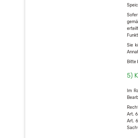
Speic
Sofer
gemäß
ertei
Funkt
Sie k
Annah
Bitte
5)
Im Ra
Bearb
Recht
Art. 
Art. 
Sachv