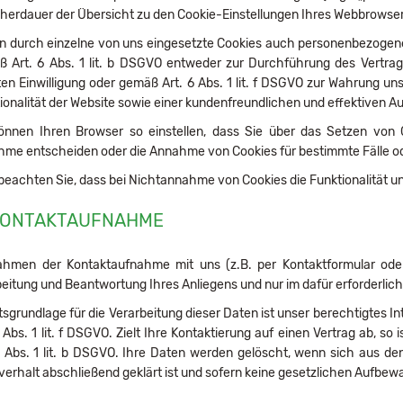
herdauer der Übersicht zu den Cookie-Einstellungen Ihres Webbrows
n durch einzelne von uns eingesetzte Cookies auch personenbezogene 
 Art. 6 Abs. 1 lit. b DSGVO entweder zur Durchführung des Vertrage
lten Einwilligung oder gemäß Art. 6 Abs. 1 lit. f DSGVO zur Wahrung u
ionalität der Website sowie einer kundenfreundlichen und effektiven 
önnen Ihren Browser so einstellen, dass Sie über das Setzen von 
me entscheiden oder die Annahme von Cookies für bestimmte Fälle od
 beachten Sie, dass bei Nichtannahme von Cookies die Funktionalität u
 KONTAKTAUFNAHME
hmen der Kontaktaufnahme mit uns (z.B. per Kontaktformular ode
eitung und Beantwortung Ihres Anliegens und nur im dafür erforderli
sgrundlage für die Verarbeitung dieser Daten ist unser berechtigtes 
6 Abs. 1 lit. f DSGVO. Zielt Ihre Kontaktierung auf einen Vertrag ab, so
6 Abs. 1 lit. b DSGVO. Ihre Daten werden gelöscht, wenn sich aus d
erhalt abschließend geklärt ist und sofern keine gesetzlichen Aufbe