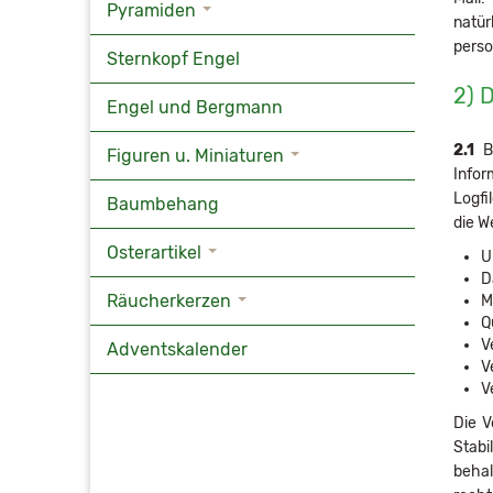
Pyramiden
natür
perso
Sternkopf Engel
2) 
Engel und Bergmann
2.1
Be
Figuren u. Miniaturen
Infor
Logfi
Baumbehang
die W
Osterartikel
U
D
Räucherkerzen
M
Q
V
Adventskalender
V
V
Die V
Stabi
behal