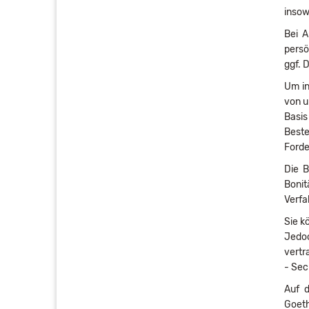
insowe
Bei A
persö
ggf. 
Um in
von u
Basi
Beste
Forde
Die B
Bonit
Verfa
Sie k
Jedoc
vertr
- Se
Auf d
Goeth