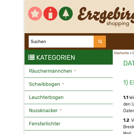
Startseite
»
KATEGORIEN
DA
Räuchermännchen
1) 
Schwibbogen
Leuchterbogen
1.1
Wi
den U
Nussknacker
Daten
1.2
Ve
Fensterlichter
Breid
Mail: