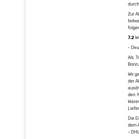
durch
Zur A
teilw
folge
7.2
We
- Deu
Als T
Bonn,
Wir g
der A
ausdr
den N
Waren
Liefe
Die E
dem A
- DH