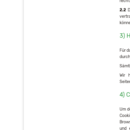
recht
2.2
D
vertr
könne
3) 
Für d
durch
Sämtl
Wir 
Seite
4) 
Um de
Cooki
Brows
und e