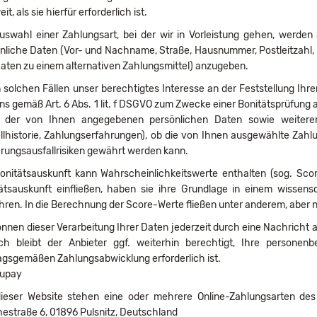
it, als sie hierfür erforderlich ist.
uswahl einer Zahlungsart, bei der wir in Vorleistung gehen, werden
nliche Daten (Vor- und Nachname, Straße, Hausnummer, Postleitzahl,
Daten zu einem alternativen Zahlungsmittel) anzugeben.
 solchen Fällen unser berechtigtes Interesse an der Feststellung Ihr
ns gemäß Art. 6 Abs. 1 lit. f DSGVO zum Zwecke einer Bonitätsprüfung an
s der von Ihnen angegebenen persönlichen Daten sowie weitere
llhistorie, Zahlungserfahrungen), ob die von Ihnen ausgewählte Zahl
rungsausfallrisiken gewährt werden kann.
onitätsauskunft kann Wahrscheinlichkeitswerte enthalten (sog. Sco
ätsauskunft einfließen, haben sie ihre Grundlage in einem wissens
hren. In die Berechnung der Score-Werte fließen unter anderem, aber n
önnen dieser Verarbeitung Ihrer Daten jederzeit durch eine Nachricht
h bleibt der Anbieter ggf. weiterhin berechtigt, Ihre personen
agsgemäßen Zahlungsabwicklung erforderlich ist.
cupay
ieser Website stehen eine oder mehrere Online-Zahlungsarten des
estraße 6, 01896 Pulsnitz, Deutschland