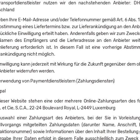
Transportdienstleister nutzen wir den nachstehenden Anbieter:
schland
eben Ihre E-Mail-Adresse und/oder Telefonnummer gemäß Art. 6 Abs. 1 
bstimmung eines Liefertermins bzw. zur Lieferankündigung an den Anbiet
ückliche Einwilligung erteilt haben. Anderenfalls geben wir zum Zwecke
amen des Empfängers und die Lieferadresse an den Anbieter weiter.
lieferung erforderlich ist. In diesem Fall ist eine vorherige Abst
rankündigung nicht möglich.
inwilligung kann jederzeit mit Wirkung für die Zukunft gegenüber dem
nbieter widerrufen werden.
rwendung von Paymentdienstleistern (Zahlungsdiensten)
pal
ieser Website stehen eine oder mehrere Online-Zahlungsarten des f
.l. et Cie, S.C.A., 22-24 Boulevard Royal, L-2449 Luxemburg
uswahl einer Zahlungsart des Anbieters, bei der Sie in Vorleis
llvorgangs mitgeteilten Zahlungsdaten (darunter Name, Anschrift
aktionsnummer) sowie Informationen über den Inhalt Ihrer Bestellung 
rgabe Ihrer Daten erfolgt in diesem Falle ausschließlich zum Zwec