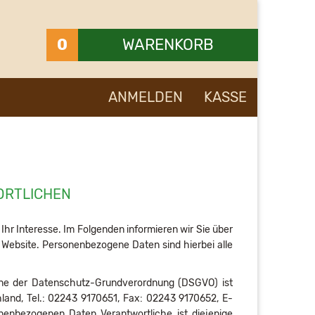
0
WARENKORB
Ihr Warenkorb ist leer.
ANMELDEN
KASSE
ORTLICHEN
Ihr Interesse. Im Folgenden informieren wir Sie über
ebsite. Personenbezogene Daten sind hierbei alle
inne der Datenschutz-Grundverordnung (DSGVO) ist
land, Tel.: 02243 9170651, Fax: 02243 9170652, E-
nenbezogenen Daten Verantwortliche ist diejenige