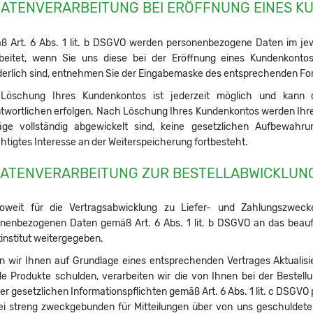
DATENVERARBEITUNG BEI ERÖFFNUNG EINES 
 Art. 6 Abs. 1 lit. b DSGVO werden personenbezogene Daten im jew
beitet, wenn Sie uns diese bei der Eröffnung eines Kundenkontos
derlich sind, entnehmen Sie der Eingabemaske des entsprechenden For
 Löschung Ihres Kundenkontos ist jederzeit möglich und kann 
twortlichen erfolgen. Nach Löschung Ihres Kundenkontos werden Ihre
äge vollständig abgewickelt sind, keine gesetzlichen Aufbewahru
htigtes Interesse an der Weiterspeicherung fortbesteht.
DATENVERARBEITUNG ZUR BESTELLABWICKLUN
weit für die Vertragsabwicklung zu Liefer- und Zahlungszweck
nenbezogenen Daten gemäß Art. 6 Abs. 1 lit. b DSGVO an das beau
tinstitut weitergegeben.
n wir Ihnen auf Grundlage eines entsprechenden Vertrages Aktualisi
ale Produkte schulden, verarbeiten wir die von Ihnen bei der Beste
er gesetzlichen Informationspflichten gemäß Art. 6 Abs. 1 lit. c DSGVO
ei streng zweckgebunden für Mitteilungen über von uns geschuldet