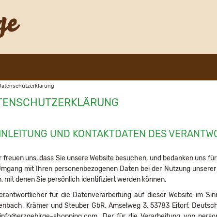
Datenschutzerklärung
TENSCHUTZERKLÄRUNG
EINLEITUNG UND KONTAKTDATEN DES VERANTW
r freuen uns, dass Sie unsere Website besuchen, und bedanken uns für 
mgang mit Ihren personenbezogenen Daten bei der Nutzung unserer W
, mit denen Sie persönlich identifiziert werden können.
rantwortlicher für die Datenverarbeitung auf dieser Website im S
enbach, Krämer und Steuber GbR, Amselweg 3, 53783 Eitorf, Deutsch
 info@erzgebirge-shopping.com. Der für die Verarbeitung von perso