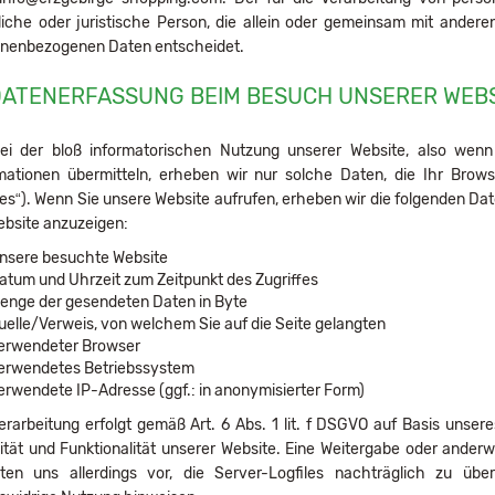
liche oder juristische Person, die allein oder gemeinsam mit ander
nenbezogenen Daten entscheidet.
DATENERFASSUNG BEIM BESUCH UNSERER WEB
i der bloß informatorischen Nutzung unserer Website, also wenn S
mationen übermitteln, erheben wir nur solche Daten, die Ihr Brows
les“). Wenn Sie unsere Website aufrufen, erheben wir die folgenden Date
ebsite anzuzeigen:
nsere besuchte Website
atum und Uhrzeit zum Zeitpunkt des Zugriffes
enge der gesendeten Daten in Byte
uelle/Verweis, von welchem Sie auf die Seite gelangten
erwendeter Browser
erwendetes Betriebssystem
erwendete IP-Adresse (ggf.: in anonymisierter Form)
erarbeitung erfolgt gemäß Art. 6 Abs. 1 lit. f DSGVO auf Basis unser
lität und Funktionalität unserer Website. Eine Weitergabe oder anderw
ten uns allerdings vor, die Server-Logfiles nachträglich zu übe