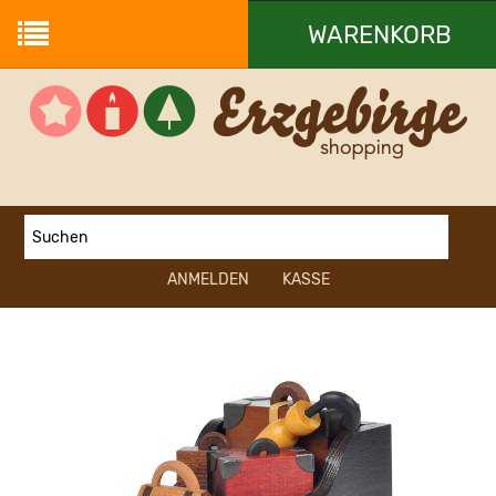
WARENKORB
Ihr Warenkorb ist leer.
ANMELDEN
KASSE