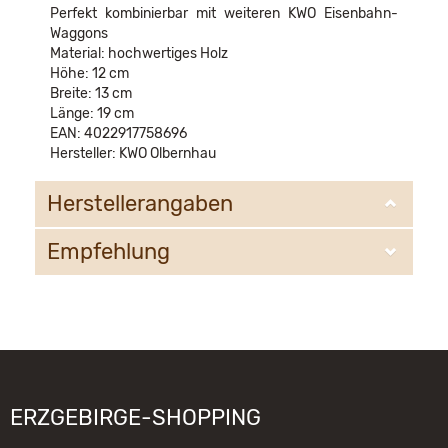
Perfekt kombinierbar mit weiteren KWO Eisenbahn-
Waggons
Material: hochwertiges Holz
Höhe: 12 cm
Breite: 13 cm
Länge: 19 cm
EAN: 4022917758696
Hersteller: KWO Olbernhau
Herstellerangaben
Empfehlung
KWO Kunstgewerbe-Werkstätten Olbernhau GmbH
Sandweg 3
09526 Olbernhau
WIR EMPFEHLEN IHNEN NOCH
information@kwo-olbernhau.de
FOLGENDE PRODUKTE:
ERZGEBIRGE-SHOPPING