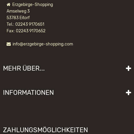
Erzgebirge-Shopping
Amselweg 3
53783 Eitorf
Tel.: 02243 9170651
Fax: 02243 9170652
info@erzgebirge-shopping.com
KWO HÄNGER MIT LANGHOLZ FÜR
EISENBAHN
MEHR ÜBER...
104,20 EUR *
Liefer- und Versandkosten
INFORMATIONEN
Lieferzeit
Impressum
Sitemap
Allgemeine Geschäftsbedingungen mit Kundeninformationen
Gebrauchshinweise
Datenschutzerklärung
Schwibbogen funktioniert nicht
ZAHLUNGSMÖGLICHKEITEN
Widerrufsrecht