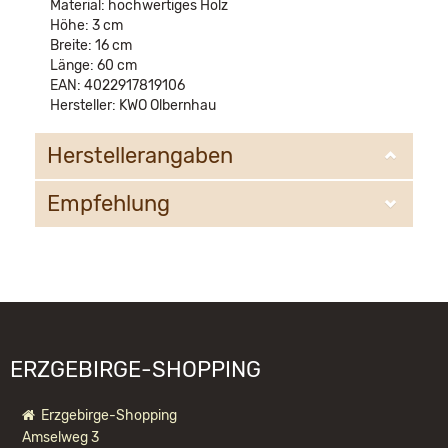
Material: hochwertiges Holz
Höhe: 3 cm
Breite: 16 cm
Länge: 60 cm
EAN: 4022917819106
Hersteller: KWO Olbernhau
Herstellerangaben
Empfehlung
KWO Kunstgewerbe-Werkstätten Olbernhau GmbH
Sandweg 3
09526 Olbernhau
WIR EMPFEHLEN IHNEN NOCH
information@kwo-olbernhau.de
FOLGENDE PRODUKTE:
ERZGEBIRGE-SHOPPING
Erzgebirge-Shopping
Amselweg 3