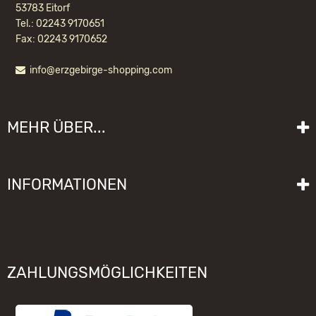
53783 Eitorf
Tel.: 02243 9170651
Fax: 02243 9170652
info@erzgebirge-shopping.com
KWO TENDER FÜR LOK
MEHR ÜBER...
111,60 EUR *
Liefer- und Versandkosten
INFORMATIONEN
Lieferzeit
Impressum
Sitemap
Allgemeine Geschäftsbedingungen mit Kundeninformationen
Gebrauchshinweise
Datenschutzerklärung
Schwibbogen funktioniert nicht
ZAHLUNGSMÖGLICHKEITEN
Widerrufsrecht
Räuchermännchen zieht nicht
Elektronischer Widerruf
Unsere Hersteller