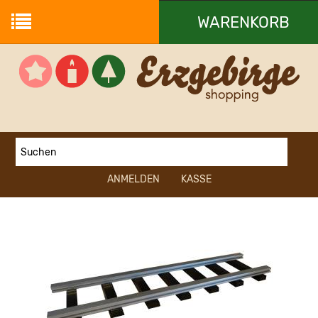
WARENKORB
Ihr Warenkorb ist leer.
ANMELDEN
KASSE