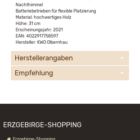
Nachthimmel
Batteriebetrieben für flexible Platzierung
Material: hochwertiges Holz
Höhe: 31 cm
Erscheinungsjahr: 2021
EAN: 4022917758597
Hersteller: KWO Olbernhau
Herstellerangaben
Empfehlung
KWO Kunstgewerbe-Werkstätten Olbernhau GmbH
Sandweg 3
09526 Olbernhau
WIR EMPFEHLEN IHNEN NOCH
information@kwo-olbernhau.de
FOLGENDE PRODUKTE:
ERZGEBIRGE-SHOPPING
Erzgebirge-Shopping