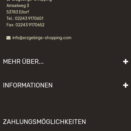
Amselweg 3
53783 Eitorf
Tel.: 02243 9170651
Fax: 02243 9170652
info@erzgebirge-shopping.com
KWO GEPÄCKWAGEN
MEHR ÜBER...
150,80 EUR *
Liefer- und Versandkosten
INFORMATIONEN
Lieferzeit
Impressum
Sitemap
Allgemeine Geschäftsbedingungen mit Kundeninformationen
Gebrauchshinweise
Datenschutzerklärung
Schwibbogen funktioniert nicht
ZAHLUNGSMÖGLICHKEITEN
Widerrufsrecht
Räuchermännchen zieht nicht