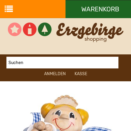
WARENKORB
Ihr Warenkorb ist leer.
ANMELDEN
KASSE