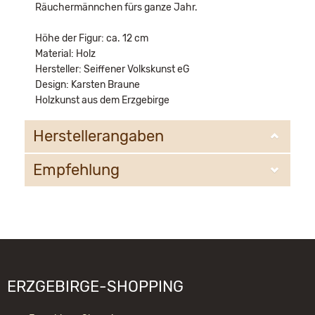
Räuchermännchen fürs ganze Jahr.
Höhe der Figur: ca. 12 cm
Material: Holz
Hersteller: Seiffener Volkskunst eG
Design: Karsten Braune
Holzkunst aus dem Erzgebirge
Herstellerangaben
Empfehlung
Seiffener Volkskunst eG
Bahnhofstr. 12
09548 Kurort Seiffen
WIR EMPFEHLEN IHNEN NOCH
email@schauwerkstatt.de
FOLGENDE PRODUKTE:
ERZGEBIRGE-SHOPPING