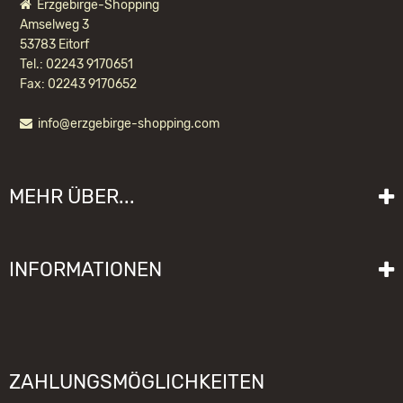
Erzgebirge-Shopping
Amselweg 3
53783 Eitorf
Tel.: 02243 9170651
Fax: 02243 9170652
info@erzgebirge-shopping.com
KUGELRÄUCHERFIGUR BAYER
MEHR ÜBER...
63,90 EUR *
Liefer- und Versandkosten
INFORMATIONEN
Lieferzeit
Impressum
Sitemap
Allgemeine Geschäftsbedingungen mit Kundeninformationen
Gebrauchshinweise
Datenschutzerklärung
Schwibbogen funktioniert nicht
ZAHLUNGSMÖGLICHKEITEN
Widerrufsrecht
Räuchermännchen zieht nicht