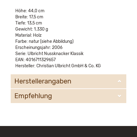
Höhe: 44,0 cm
Breite: 17,5 cm
Tiefe: 13,5 cm
Gewicht: 1.330 g
Material: Holz
Farbe: natur (siehe Abbildung)
Erscheinungsjahr: 2006
Serie: Ulbricht Nussknacker Klassik
EAN: 4016711329657
Hersteller: Christian Ulbricht GmbH & Co. KG
Herstellerangaben
Empfehlung
Christian Ulbricht GmbH & Co. KG
Oberheidelberger Strasse 4 A
09548 Kurort Seiffen
WIR EMPFEHLEN IHNEN NOCH
info@ulbricht.com
FOLGENDE PRODUKTE: