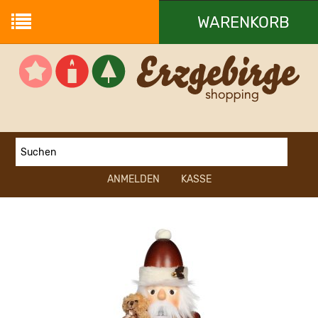
WARENKORB
Ihr Warenkorb ist leer.
ANMELDEN
KASSE