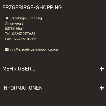
ERZGEBIRGE-SHOPPING
Erzgebirge-Shopping
Amselweg 3
53783 Eitorf
Tel.: 02243 9170651
Fax: 02243 9170652
info@erzgebirge-shopping.com
ULBRICHT NUSSKNACKER KÖNIG KLEIN
ROT
MEHR ÜBER...
104,90 EUR *
Liefer- und Versandkosten
INFORMATIONEN
Lieferzeit
Impressum
Sitemap
Allgemeine Geschäftsbedingungen mit Kundeninformationen