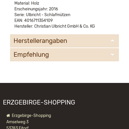
Material: Holz
Erscheinungsjahr: 2016
Serie: Ulbricht - Schlafmützen
EAN: 4016711354109
Hersteller: Christian Ulbricht GmbH & Co. KG
Herstellerangaben
Empfehlung
Christian Ulbricht GmbH & Co. KG
Oberheidelberger Strasse 4 A
09548 Kurort Seiffen
WIR EMPFEHLEN IHNEN NOCH
info@ulbricht.com
FOLGENDE PRODUKTE:
ERZGEBIRGE-SHOPPING
Erzgebirge-Shopping
Amselweg 3
53783 Eitorf