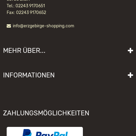
Tel.: 02243 9170651
Fax: 02243 9170652
info@erzgebirge-shopping.com
ULBRICHT SCHLAFMÜTZE
LATERNENTRÄGER
MEHR ÜBER...
89,30 EUR *
Liefer- und Versandkosten
INFORMATIONEN
Lieferzeit
Impressum
Sitemap
Allgemeine Geschäftsbedingungen mit Kundeninformationen
Gebrauchshinweise
Datenschutzerklärung
Schwibbogen funktioniert nicht
ZAHLUNGSMÖGLICHKEITEN
Widerrufsrecht
Räuchermännchen zieht nicht
Elektronischer Widerruf
Unsere Hersteller