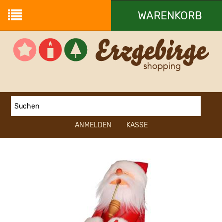
WARENKORB
Ihr Warenkorb ist leer.
ANMELDEN
KASSE