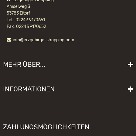
Amselweg 3
53783 Eitorf
Tel.: 02243 9170651
Fax: 02243 9170652
info@erzgebirge-shopping.com
WACKELMÄNNCHEN SCHÄFER NATUR
MEHR ÜBER...
19,20 EUR *
Liefer- und Versandkosten
INFORMATIONEN
Lieferzeit
Impressum
Sitemap
Allgemeine Geschäftsbedingungen mit Kundeninformationen
Gebrauchshinweise
Datenschutzerklärung
Schwibbogen funktioniert nicht
ZAHLUNGSMÖGLICHKEITEN
Widerrufsrecht
Räuchermännchen zieht nicht