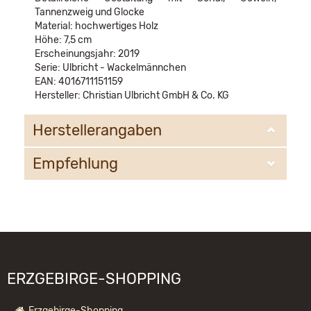
Tannenzweig und Glocke
Material: hochwertiges Holz
Höhe: 7,5 cm
Erscheinungsjahr: 2019
Serie: Ulbricht - Wackelmännchen
EAN: 4016711151159
Hersteller: Christian Ulbricht GmbH & Co. KG
Herstellerangaben
Empfehlung
Christian Ulbricht GmbH & Co. KG
Oberheidelberger Strasse 4 A
09548 Kurort Seiffen
WIR EMPFEHLEN IHNEN NOCH
info@ulbricht.com
FOLGENDE PRODUKTE:
ERZGEBIRGE-SHOPPING
Erzgebirge-Shopping