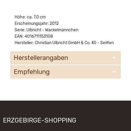
Höhe: ca. 7,0 cm
Erscheinungsjahr: 2012
Serie: Ulbricht - Wackelmännchen
EAN: 4016711153108
Hersteller: Christian Ulbricht GmbH & Co. KG - Seiffen
Herstellerangaben
Empfehlung
Christian Ulbricht GmbH & Co. KG
Oberheidelberger Strasse 4 A
09548 Kurort Seiffen
WIR EMPFEHLEN IHNEN NOCH
info@ulbricht.com
FOLGENDE PRODUKTE:
ERZGEBIRGE-SHOPPING