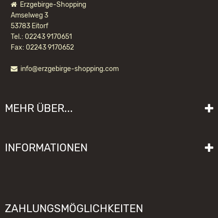
Erzgebirge-Shopping
Amselweg 3
53783 Eitorf
Tel.: 02243 9170651
Fax: 02243 9170652
info@erzgebirge-shopping.com
WACKELMÄNNCHEN BAUMWICHTEL
NATUR
MEHR ÜBER...
19,20 EUR *
Liefer- und Versandkosten
INFORMATIONEN
Lieferzeit
Impressum
Sitemap
Allgemeine Geschäftsbedingungen mit Kundeninformationen
Gebrauchshinweise
Datenschutzerklärung
Schwibbogen funktioniert nicht
ZAHLUNGSMÖGLICHKEITEN
Widerrufsrecht