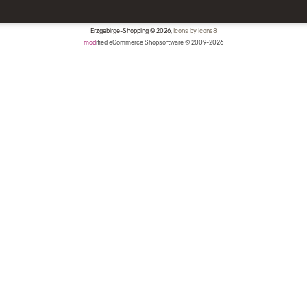
Erzgebirge-Shopping © 2026,
Icons by Icons8
mod
ified eCommerce Shopsoftware © 2009-2026