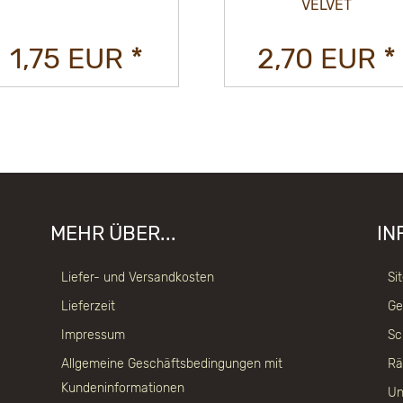
VELVET
1,75 EUR *
2,70 EUR *
MEHR ÜBER...
IN
Liefer- und Versandkosten
Si
Lieferzeit
Ge
Impressum
Sc
Allgemeine Geschäftsbedingungen mit
Rä
Kundeninformationen
Un