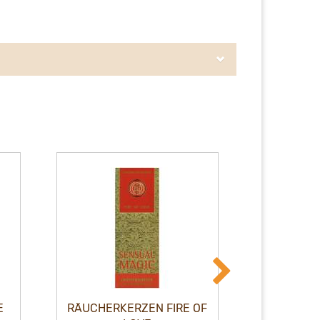
E
RÄUCHERKERZEN FIRE OF
RÄUCHE