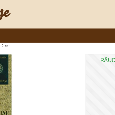
r Dream
RÄUC