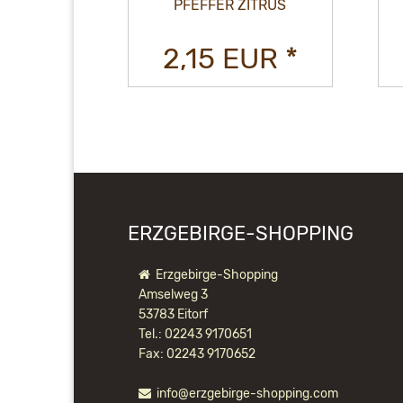
CE
PFEFFER ZITRUS
UR *
2,15 EUR *
ERZGEBIRGE-SHOPPING
Erzgebirge-Shopping
Amselweg 3
53783 Eitorf
Tel.: 02243 9170651
Fax: 02243 9170652
info@erzgebirge-shopping.com