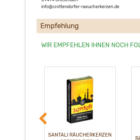
info@crottendorfer-raeucherkerzen.de
Empfehlung
WIR EMPFEHLEN IHNEN NOCH FO
EN WILD
SANTALI RÄUCHERKERZEN
R