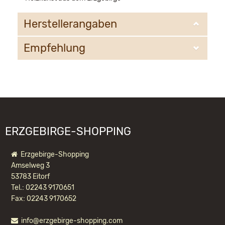
Herstellerangaben
Empfehlung
Saico GmbH Seiffen
Heinrich- Heine-Weg 2
09526 Olbernhau
WIR EMPFEHLEN IHNEN NOCH
support@saico-seiffen.de
FOLGENDE PRODUKTE:
ERZGEBIRGE-SHOPPING
Erzgebirge-Shopping
Amselweg 3
53783 Eitorf
Tel.: 02243 9170651
Fax: 02243 9170652
SAICO SCHWIBBOGENERHÖHUNG
info@erzgebirge-shopping.com