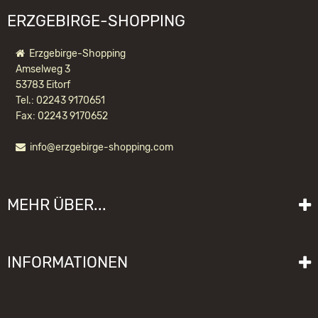
ERZGEBIRGE-SHOPPING
Erzgebirge-Shopping
Amselweg 3
53783 Eitorf
Tel.: 02243 9170651
Fax: 02243 9170652
info@erzgebirge-shopping.com
MEHR ÜBER...
Liefer- und Versandkosten
INFORMATIONEN
Lieferzeit
Impressum
Sitemap
Allgemeine Geschäftsbedingungen mit Kundeninformationen