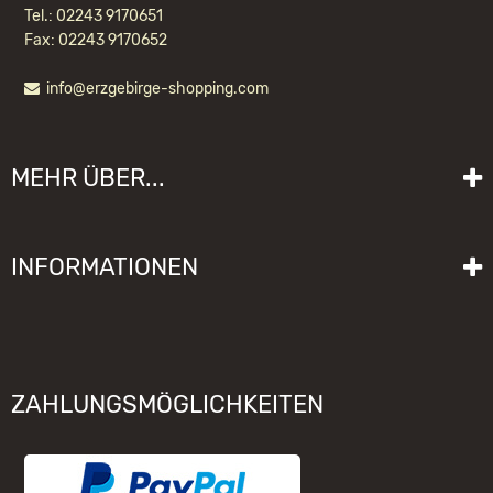
Tel.: 02243 9170651
Fax: 02243 9170652
info@erzgebirge-shopping.com
MEHR ÜBER...
Liefer- und Versandkosten
INFORMATIONEN
Lieferzeit
Impressum
Sitemap
Allgemeine Geschäftsbedingungen mit Kundeninformationen
Gebrauchshinweise
Datenschutzerklärung
Schwibbogen funktioniert nicht
ZAHLUNGSMÖGLICHKEITEN
Widerrufsrecht
Räuchermännchen zieht nicht
Elektronischer Widerruf
Unsere Hersteller