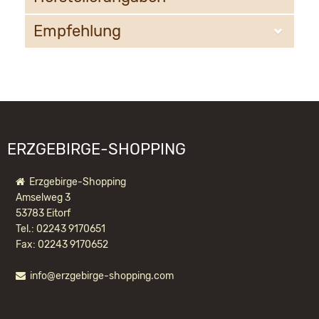
Empfehlung
KWO Kunstgewerbe-Werkstätten Olbernhau GmbH
Sandweg 3
09526 Olbernhau
WIR EMPFEHLEN IHNEN NOCH
information@kwo-olbernhau.de
FOLGENDE PRODUKTE:
ERZGEBIRGE-SHOPPING
Erzgebirge-Shopping
Amselweg 3
53783 Eitorf
Tel.: 02243 9170651
Fax: 02243 9170652
info@erzgebirge-shopping.com
RÄUCHERKERZEN MINI 3ER SET