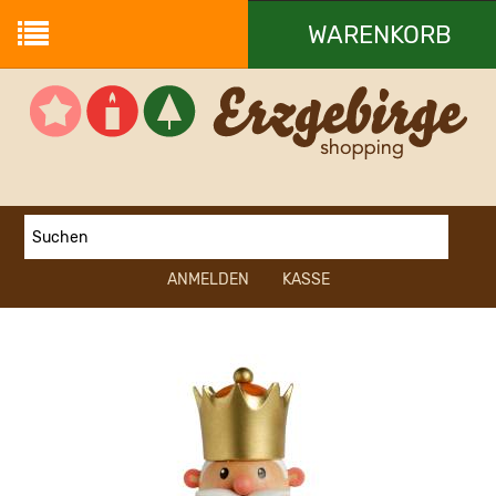
WARENKORB
Ihr Warenkorb ist leer.
ANMELDEN
KASSE