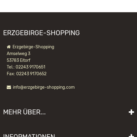
WIR EMPFEHLEN IHNEN NOCH
info@gahlenz.de
FOLGENDE PRODUKTE:
ERZGEBIRGE-SHOPPING
Erzgebirge-Shopping
Amselweg 3
53783 Eitorf
Tel.: 02243 9170651
Fax: 02243 9170652
info@erzgebirge-shopping.com
DESIGN-ENGEL AUS AHORN - MINI
MEHR ÜBER...
30,40 EUR *
Liefer- und Versandkosten
INFORMATIONEN
Lieferzeit