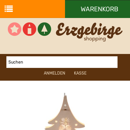
WARENKORB
Ihr Warenkorb ist leer.
ANMELDEN
KASSE