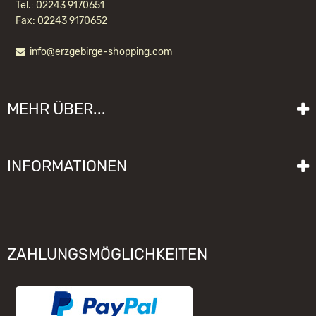
Tel.: 02243 9170651
Fax: 02243 9170652
info@erzgebirge-shopping.com
FENSTERBILD GLOCKE KURRENDE
MEHR ÜBER...
22,50 EUR *
Liefer- und Versandkosten
INFORMATIONEN
Lieferzeit
Impressum
Sitemap
Allgemeine Geschäftsbedingungen mit Kundeninformationen
Gebrauchshinweise
Datenschutzerklärung
Schwibbogen funktioniert nicht
ZAHLUNGSMÖGLICHKEITEN
Widerrufsrecht
Räuchermännchen zieht nicht
Elektronischer Widerruf
Unsere Hersteller