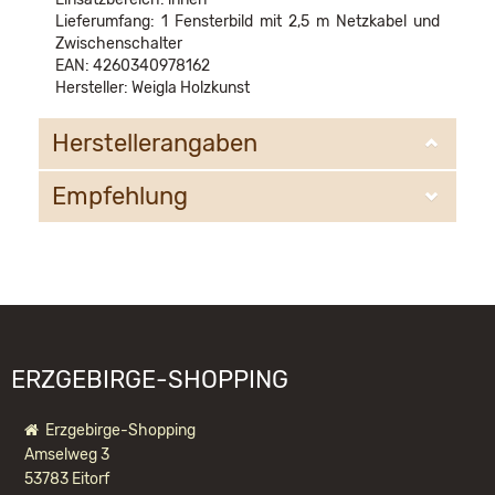
Lieferumfang: 1 Fensterbild mit 2,5 m Netzkabel und
Zwischenschalter
EAN: 4260340978162
Hersteller: Weigla Holzkunst
Herstellerangaben
Empfehlung
WEIGLA e.K.
Deutschkatharinenberg 23
09548 Deutschneudorf
WIR EMPFEHLEN IHNEN NOCH
info@weigla.de
FOLGENDE PRODUKTE:
ERZGEBIRGE-SHOPPING
Erzgebirge-Shopping
Amselweg 3
53783 Eitorf