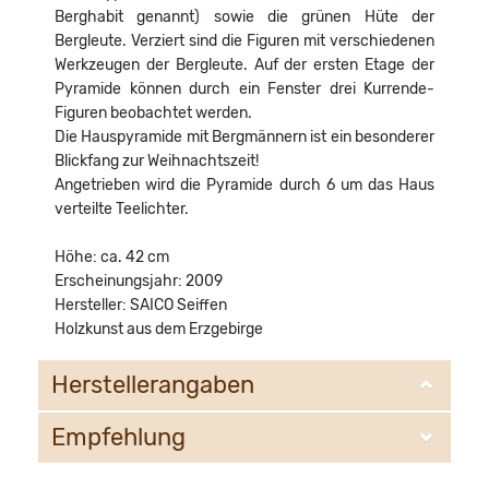
Berghabit genannt) sowie die grünen Hüte der
Bergleute. Verziert sind die Figuren mit verschiedenen
Werkzeugen der Bergleute. Auf der ersten Etage der
Pyramide können durch ein Fenster drei Kurrende-
Figuren beobachtet werden.
Die Hauspyramide mit Bergmännern ist ein besonderer
Blickfang zur Weihnachtszeit!
Angetrieben wird die Pyramide durch 6 um das Haus
verteilte Teelichter.
Höhe: ca. 42 cm
Erscheinungsjahr: 2009
Hersteller: SAICO Seiffen
Holzkunst aus dem Erzgebirge
Herstellerangaben
Empfehlung
Saico GmbH Seiffen
Heinrich- Heine-Weg 2