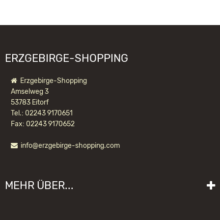
09526 Olbernhau
support@saico-seiffen.de
ERZGEBIRGE-SHOPPING
Erzgebirge-Shopping
Amselweg 3
53783 Eitorf
Tel.: 02243 9170651
Fax: 02243 9170652
info@erzgebirge-shopping.com
MEHR ÜBER...
Liefer- und Versandkosten