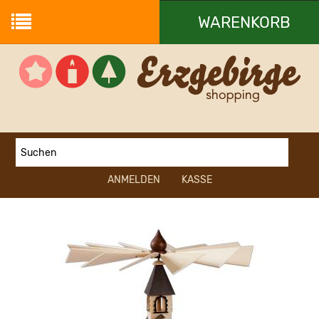
WARENKORB
Ihr Warenkorb ist leer.
ANMELDEN
KASSE