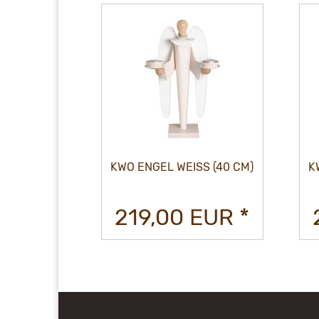
S (40 CM)
KWO ENGEL WEISS (40 CM)
K
EUR *
219,00 EUR *