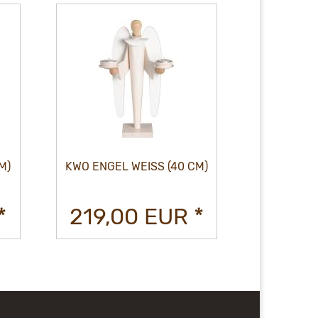
M)
KWO ENGEL WEISS (40 CM)
KWO ENGEL
*
219,00 EUR *
219,