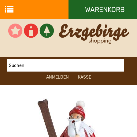
WARENKORB
Ihr Warenkorb ist leer.
ANMELDEN
KASSE