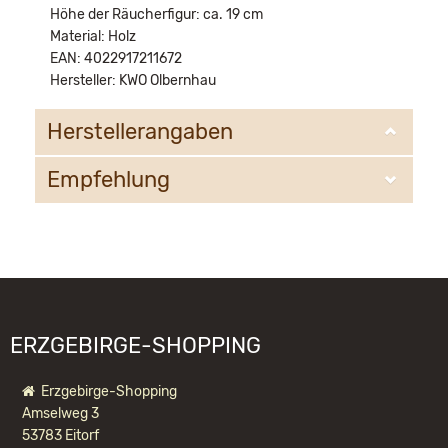
Höhe der Räucherfigur: ca. 19 cm
Material: Holz
EAN: 4022917211672
Hersteller: KWO Olbernhau
Herstellerangaben
Empfehlung
KWO Kunstgewerbe-Werkstätten Olbernhau GmbH
Sandweg 3
09526 Olbernhau
WIR EMPFEHLEN IHNEN NOCH
information@kwo-olbernhau.de
FOLGENDE PRODUKTE:
ERZGEBIRGE-SHOPPING
Erzgebirge-Shopping
Amselweg 3
53783 Eitorf