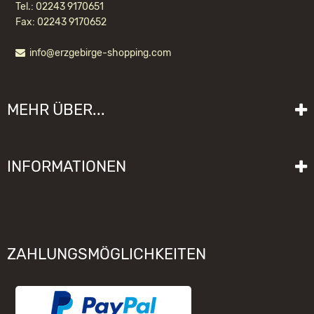
Tel.: 02243 9170651
Fax: 02243 9170652
info@erzgebirge-shopping.com
KWO RÄUCHERMANN
SPIELZEUGHÄNDLER
MEHR ÜBER...
104,20 EUR *
Liefer- und Versandkosten
INFORMATIONEN
Lieferzeit
Impressum
Sitemap
Allgemeine Geschäftsbedingungen mit Kundeninformationen
Gebrauchshinweise
Datenschutzerklärung
Schwibbogen funktioniert nicht
ZAHLUNGSMÖGLICHKEITEN
Widerrufsrecht
Räuchermännchen zieht nicht
Elektronischer Widerruf
Unsere Hersteller