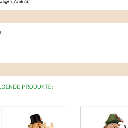
nwagen (A75823).
H
LGENDE PRODUKTE: