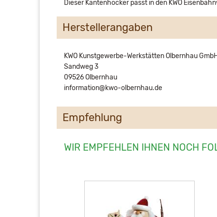
Dieser Kantenhocker passt in den KWO Eisenbah
Herstellerangaben
KWO Kunstgewerbe-Werkstätten Olbernhau Gmb
Sandweg 3
09526 Olbernhau
information@kwo-olbernhau.de
Empfehlung
WIR EMPFEHLEN IHNEN NOCH FO