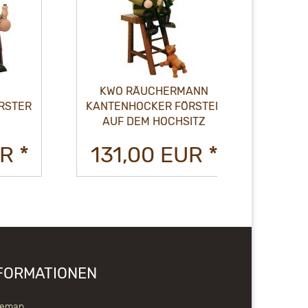
KWO RÄUCHERMANN
KAN
ER
KANTENHOCKER FÖRSTER
WEIH
AUF DEM HOCHSITZ
*
131,00 EUR *
126,
FORMATIONEN
temap