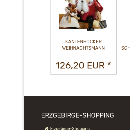
ERMANN
KANTENHOCKER
 FÖRSTER
WEIHNACHTSMANN
SCHORN
CHSITZ
EUR *
126,20 EUR *
ERZGEBIRGE-SHOPPING
Erzgebirge-Shopping