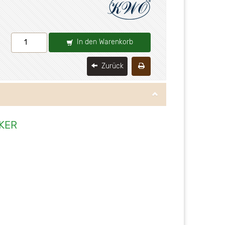
In den Warenkorb
Zurück
KER