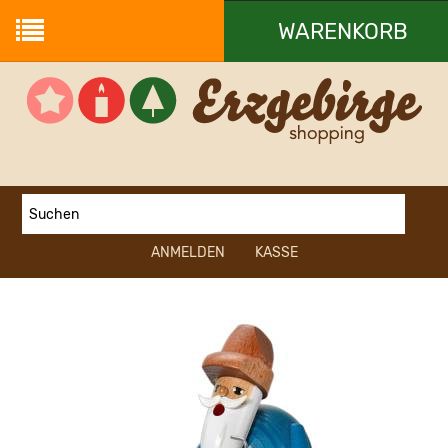
WARENKORB
Ihr Warenkorb ist leer.
ANMELDEN
KASSE