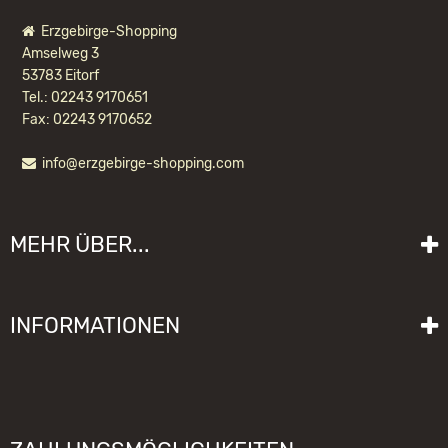
Erzgebirge-Shopping
Amselweg 3
53783 Eitorf
Tel.: 02243 9170651
Fax: 02243 9170652
info@erzgebirge-shopping.com
KUGEL-RÄUCHERDRACHE MAMA
MEHR ÜBER...
83,80 EUR *
Liefer- und Versandkosten
INFORMATIONEN
Lieferzeit
Impressum
Sitemap
Allgemeine Geschäftsbedingungen mit Kundeninformationen
Gebrauchshinweise
Datenschutzerklärung
Schwibbogen funktioniert nicht