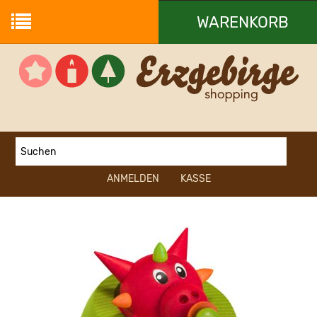
WARENKORB
Ihr Warenkorb ist leer.
ANMELDEN
KASSE