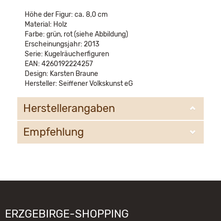
Höhe der Figur: ca. 8,0 cm
Material: Holz
Farbe: grün, rot (siehe Abbildung)
Erscheinungsjahr: 2013
Serie: Kugelräucherfiguren
EAN: 4260192224257
Design: Karsten Braune
Hersteller: Seiffener Volkskunst eG
Herstellerangaben
Empfehlung
Seiffener Volkskunst eG
Bahnhofstr. 12
09548 Kurort Seiffen
WIR EMPFEHLEN IHNEN NOCH
email@schauwerkstatt.de
FOLGENDE PRODUKTE:
ERZGEBIRGE-SHOPPING