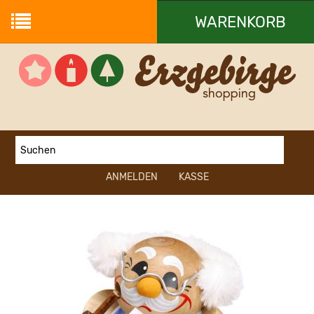
WARENKORB
Ihr Warenkorb ist leer.
ANMELDEN
KASSE