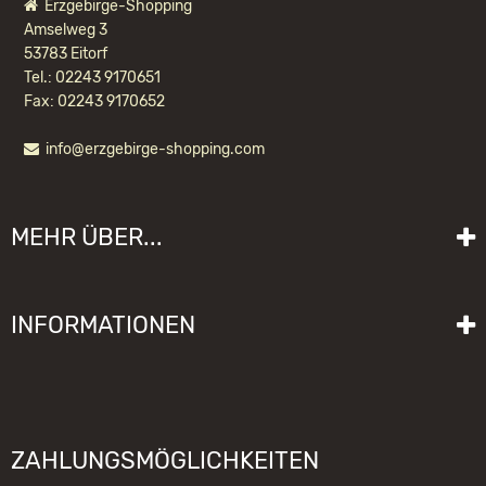
Erzgebirge-Shopping
Amselweg 3
53783 Eitorf
Tel.: 02243 9170651
Fax: 02243 9170652
info@erzgebirge-shopping.com
KUGELRÄUCHERFIGUR KOCH
MEHR ÜBER...
67,60 EUR *
Liefer- und Versandkosten
INFORMATIONEN
Lieferzeit
Impressum
Sitemap
Allgemeine Geschäftsbedingungen mit Kundeninformationen
Gebrauchshinweise
Datenschutzerklärung
Schwibbogen funktioniert nicht
ZAHLUNGSMÖGLICHKEITEN
Widerrufsrecht
Räuchermännchen zieht nicht