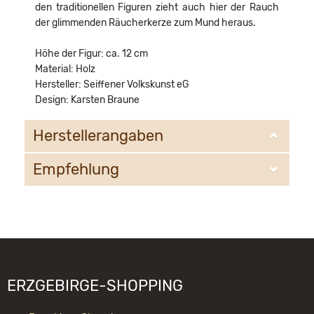
den traditionellen Figuren zieht auch hier der Rauch
der glimmenden Räucherkerze zum Mund heraus.
Höhe der Figur: ca. 12 cm
Material: Holz
Hersteller: Seiffener Volkskunst eG
Design: Karsten Braune
Herstellerangaben
Empfehlung
Seiffener Volkskunst eG
Bahnhofstr. 12
09548 Kurort Seiffen
WIR EMPFEHLEN IHNEN NOCH
email@schauwerkstatt.de
FOLGENDE PRODUKTE:
ERZGEBIRGE-SHOPPING