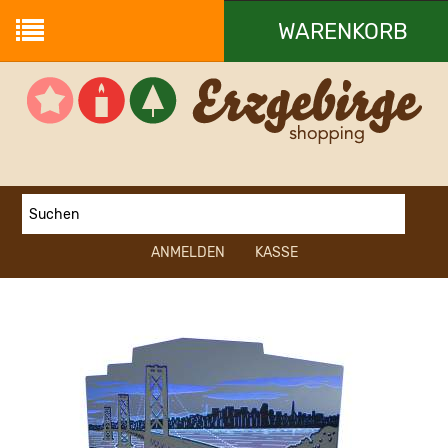
WARENKORB
Ihr Warenkorb ist leer.
ANMELDEN
KASSE