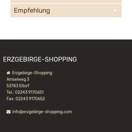
Empfehlung
WEIGLA e.K.
Deutschkatharinenberg 23
09548 Deutschneudorf
WIR EMPFEHLEN IHNEN NOCH
info@weigla.de
FOLGENDE PRODUKTE:
ERZGEBIRGE-SHOPPING
Erzgebirge-Shopping
Amselweg 3
53783 Eitorf
Tel.: 02243 9170651
Fax: 02243 9170652
info@erzgebirge-shopping.com
LED MOTIVLEUCHTE WO IST NEMO?