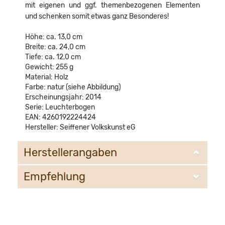
mit eigenen und ggf. themenbezogenen Elementen
und schenken somit etwas ganz Besonderes!
Höhe: ca. 13,0 cm
Breite: ca. 24,0 cm
Tiefe: ca. 12,0 cm
Gewicht: 255 g
Material: Holz
Farbe: natur (siehe Abbildung)
Erscheinungsjahr: 2014
Serie: Leuchterbogen
EAN: 4260192224424
Hersteller: Seiffener Volkskunst eG
Herstellerangaben
Empfehlung
Seiffener Volkskunst eG
Bahnhofstr. 12
09548 Kurort Seiffen
WIR EMPFEHLEN IHNEN NOCH
email@schauwerkstatt.de
FOLGENDE PRODUKTE: