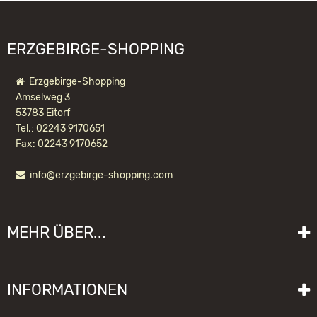
ERZGEBIRGE-SHOPPING
Erzgebirge-Shopping
Amselweg 3
53783 Eitorf
Tel.: 02243 9170651
Fax: 02243 9170652
info@erzgebirge-shopping.com
LEUCHTERBOGEN WEIHNACHTSMOTIV
MEHR ÜBER...
97,20 EUR *
Liefer- und Versandkosten
INFORMATIONEN
Lieferzeit
Impressum