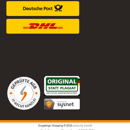
Erzgebirge-Shopping © 2026,
Icons by Icons8