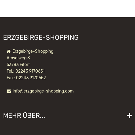
09548 Kurort Seiffen
WIR EMPFEHLEN IHNEN NOCH
email@schauwerkstatt.de
FOLGENDE PRODUKTE:
ERZGEBIRGE-SHOPPING
Erzgebirge-Shopping
Amselweg 3
53783 Eitorf
Tel.: 02243 9170651
Fax: 02243 9170652
info@erzgebirge-shopping.com
NUSSKNACKER HUSAR GRÜN LASIERT
MEHR ÜBER...
104,00 EUR *
Liefer- und Versandkosten