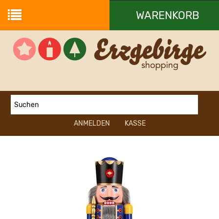
WARENKORB
Ihr Warenkorb ist leer.
ANMELDEN
KASSE