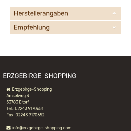
Herstellerangaben
Empfehlung
Seiffener Volkskunst eG
Bahnhofstr. 12
09548 Kurort Seiffen
WIR EMPFEHLEN IHNEN NOCH
email@schauwerkstatt.de
FOLGENDE PRODUKTE:
ERZGEBIRGE-SHOPPING
Erzgebirge-Shopping
Amselweg 3
53783 Eitorf
Tel.: 02243 9170651
Fax: 02243 9170652
info@erzgebirge-shopping.com