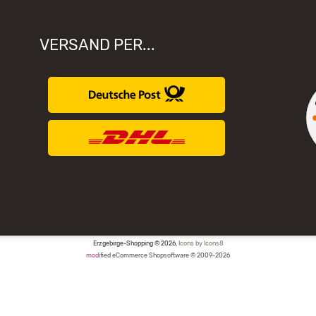
VERSAND PER...
Erzgebirge-Shopping © 2026,
Icons by Icons8
mod
ified eCommerce Shopsoftware © 2009-2026