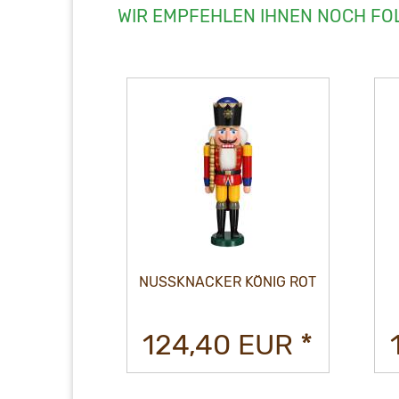
WIR EMPFEHLEN IHNEN NOCH FO
R HUSAR
NUSSKNACKER KÖNIG ROT
 CM
EUR *
124,40 EUR *