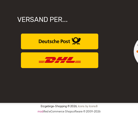
VERSAND PER...
Erzgebirge-Shopping © 2026,
Icons by Icons8
mod
ified eCommerce Shopsoftware © 2009-2026