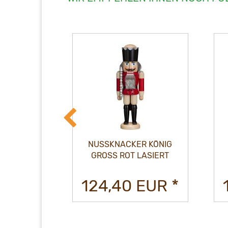
R KÖNIG
NUSSKNACKER KÖNIG
S
GROSS ROT LASIERT
EUR *
124,40 EUR *