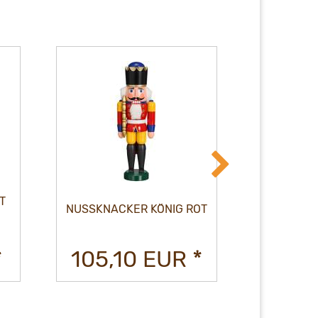
T
NUSSKN
NUSSKNACKER KÖNIG ROT
*
105,10 EUR *
105,