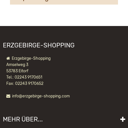
Crottendorfer Räucherkerzen GmbH
Am Gewerbegebiet 11
09474 Crottendorf
WIR EMPFEHLEN IHNEN NOCH
info@crottendorfer-raeucherkerzen.de
FOLGENDE PRODUKTE:
ERZGEBIRGE-SHOPPING
Erzgebirge-Shopping
Amselweg 3
53783 Eitorf
Tel.: 02243 9170651
Fax: 02243 9170652
info@erzgebirge-shopping.com
RÄUCHERKERZEN BUNTE MISCHUNG
MINI
MEHR ÜBER...
1,65 EUR *