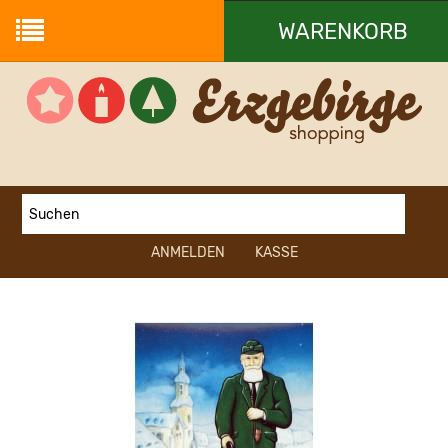
WARENKORB
Ihr Warenkorb ist leer.
ANMELDEN
KASSE