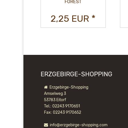
UFT
FOREST
UR *
2,25 EUR *
ERZGEBIRGE-SHOPPING
Erzgebirge-Shopping
Amselweg 3
53783 Eitorf
Tel.: 02243 9170651
Fax: 02243 9170652
info@erzgebirge-shopping.com