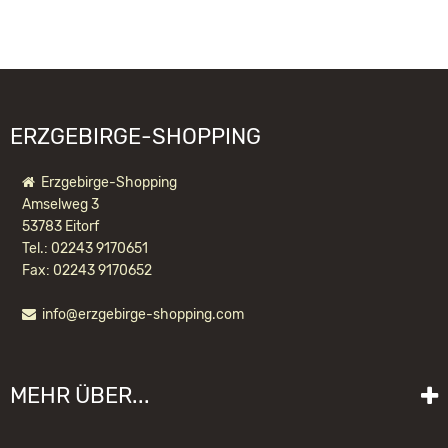
Am Gewerbegebiet 11
09474 Crottendorf
WIR EMPFEHLEN IHNEN NOCH
info@crottendorfer-raeucherkerzen.de
FOLGENDE PRODUKTE:
ERZGEBIRGE-SHOPPING
Erzgebirge-Shopping
Amselweg 3
53783 Eitorf
Tel.: 02243 9170651
Fax: 02243 9170652
info@erzgebirge-shopping.com
RÄUCHERKERZEN WEIHNACHTLICHER
WEIHRAUCH
MEHR ÜBER...
1,75 EUR *
Liefer- und Versandkosten