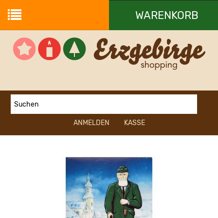
WARENKORB
Ihr Warenkorb ist leer.
ANMELDEN
KASSE