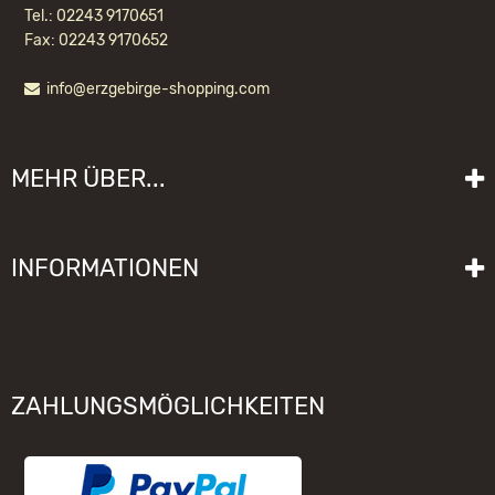
Tel.: 02243 9170651
Fax: 02243 9170652
info@erzgebirge-shopping.com
MEHR ÜBER...
Liefer- und Versandkosten
INFORMATIONEN
Lieferzeit
Impressum
Sitemap
Allgemeine Geschäftsbedingungen mit Kundeninformationen
Gebrauchshinweise
Datenschutzerklärung
Schwibbogen funktioniert nicht
ZAHLUNGSMÖGLICHKEITEN
Widerrufsrecht
Räuchermännchen zieht nicht
Elektronischer Widerruf
Unsere Hersteller