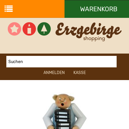
WARENKORB
Ihr Warenkorb ist leer.
ANMELDEN
KASSE