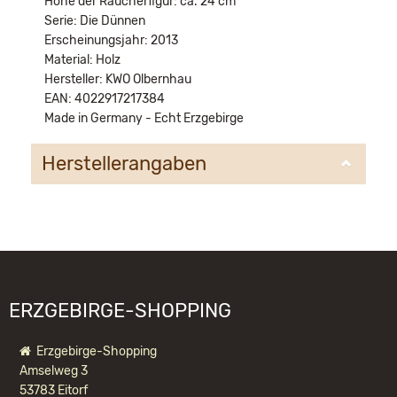
Höhe der Räucherfigur: ca. 24 cm
Serie: Die Dünnen
Erscheinungsjahr: 2013
Material: Holz
Hersteller: KWO Olbernhau
EAN: 4022917217384
Made in Germany - Echt Erzgebirge
Herstellerangaben
KWO Kunstgewerbe-Werkstätten Olbernhau GmbH
Sandweg 3
09526 Olbernhau
information@kwo-olbernhau.de
ERZGEBIRGE-SHOPPING
Erzgebirge-Shopping
Amselweg 3
53783 Eitorf