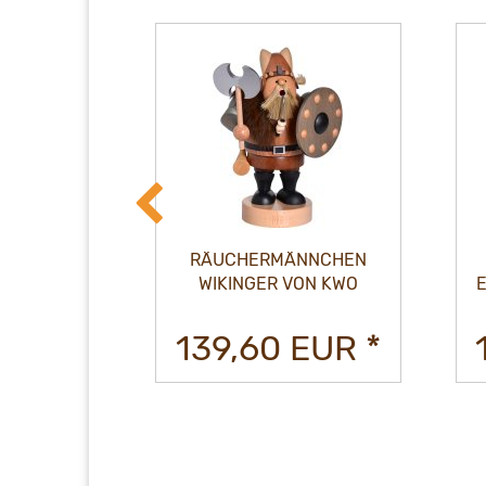
CHEN BIO
RÄUCHERMÄNNCHEN
N KWO
WIKINGER VON KWO
EUR *
139,60 EUR *