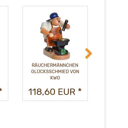
RÄUCHERMÄNNCHEN
RÄUCHER
GLÜCKSSCHMIED VON
BAUE
KWO
*
118,60 EUR *
130,