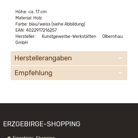
Höhe: ca. 17 cm
Material: Holz
Farbe: blau/weiss (siehe Abbildung)
EAN: 4022917216257
Hersteller: Kunstgewerbe-Werkstätten Olbernhau
GmbH
Herstellerangaben
Empfehlung
KWO Kunstgewerbe-Werkstätten Olbernhau GmbH
Sandweg 3
09526 Olbernhau
WIR EMPFEHLEN IHNEN NOCH
information@kwo-olbernhau.de
FOLGENDE PRODUKTE:
ERZGEBIRGE-SHOPPING