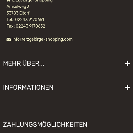
Erzgebirge-Shopping
Amselweg 3
53783 Eitorf
Tel.: 02243 9170651
Fax: 02243 9170652
info@erzgebirge-shopping.com
RÄUCHERMANN IMKER
MEHR ÜBER...
102,20 EUR *
Liefer- und Versandkosten
INFORMATIONEN
Lieferzeit
Impressum
Sitemap
Allgemeine Geschäftsbedingungen mit Kundeninformationen
Gebrauchshinweise
Datenschutzerklärung
Schwibbogen funktioniert nicht
ZAHLUNGSMÖGLICHKEITEN
Widerrufsrecht
Räuchermännchen zieht nicht