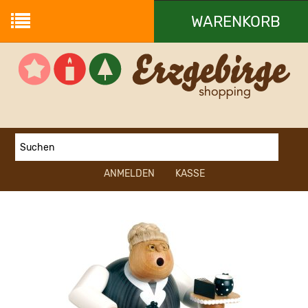
WARENKORB
Ihr Warenkorb ist leer.
ANMELDEN
KASSE