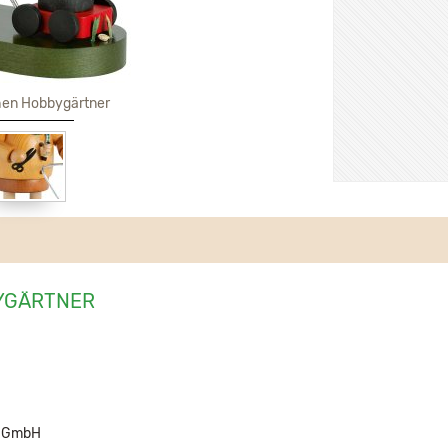
en Hobbygärtner
YGÄRTNER
u GmbH