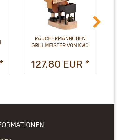
RÄUCHERMÄNNCHEN
RÄU
N
GRILLMEISTER VON KWO
SK
*
127,80 EUR *
339,
FORMATIONEN