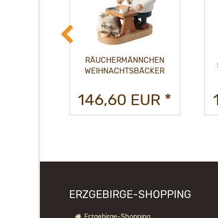
MANN
RÄUCHERMÄNNCHEN
NDE
WEIHNACHTSBÄCKER
EUR *
146,60 EUR *
ERZGEBIRGE-SHOPPING
Erzgebirge-Shopping