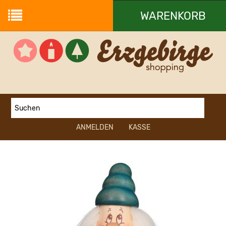
WARENKORB
Ihr Warenkorb ist leer.
ANMELDEN
KASSE