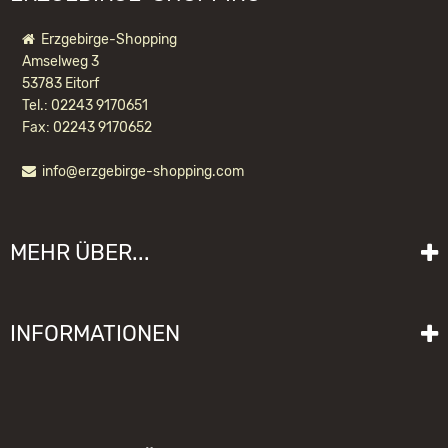
Erzgebirge-Shopping
Amselweg 3
53783 Eitorf
Tel.: 02243 9170651
Fax: 02243 9170652
info@erzgebirge-shopping.com
RÄUCHERMÄNNCHEN MINIWICHTEL
GÄRTNER
MEHR ÜBER...
48,90 EUR *
Liefer- und Versandkosten
INFORMATIONEN
Lieferzeit
Impressum
Sitemap
Allgemeine Geschäftsbedingungen mit Kundeninformationen
Gebrauchshinweise
Datenschutzerklärung
Schwibbogen funktioniert nicht