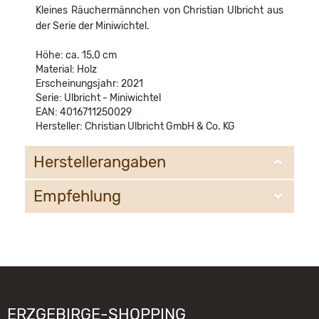
Kleines Räuchermännchen von Christian Ulbricht aus
der Serie der Miniwichtel.
Höhe: ca. 15,0 cm
Material: Holz
Erscheinungsjahr: 2021
Serie: Ulbricht - Miniwichtel
EAN: 4016711250029
Hersteller: Christian Ulbricht GmbH & Co. KG
Herstellerangaben
Empfehlung
Christian Ulbricht GmbH & Co. KG
Oberheidelberger Strasse 4 A
09548 Kurort Seiffen
WIR EMPFEHLEN IHNEN NOCH
info@ulbricht.com
FOLGENDE PRODUKTE:
ERZGEBIRGE-SHOPPING