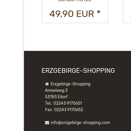
PÄCKCHEN
EUR *
49,90 EUR *
ERZGEBIRGE-SHOPPING
Erzgebirge-Shopping
Amselweg 3
53783 Eitorf
Tel.: 02243 9170651
Fax: 02243 9170652
info@erzgebirge-shopping.com