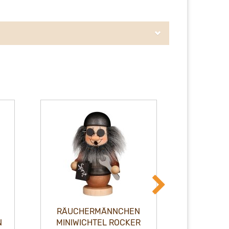
RÄUCH
RÄUCHERMÄNNCHEN
MIN
MINIWICHTEL BRUMMBÄR
SCH