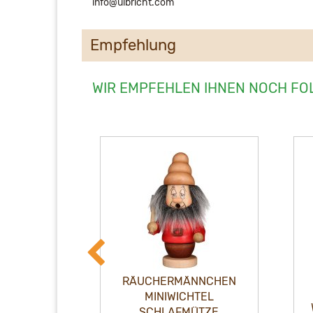
info@ulbricht.com
Empfehlung
WIR EMPFEHLEN IHNEN NOCH FO
RÄUCHERMÄNNCHEN
NNCHEN
MINIWICHTEL
HTEL
WEIHNACHTSMANN MIT
ÜTZE