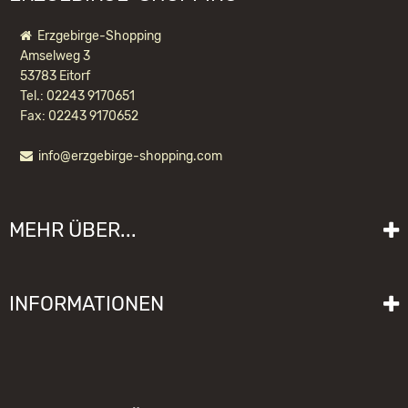
Erzgebirge-Shopping
Amselweg 3
53783 Eitorf
Tel.: 02243 9170651
Fax: 02243 9170652
info@erzgebirge-shopping.com
RÄUCHERMÄNNCHEN MINIWICHTEL
GÄRTNER
MEHR ÜBER...
48,90 EUR *
Liefer- und Versandkosten
INFORMATIONEN
Lieferzeit
Impressum
Sitemap
Allgemeine Geschäftsbedingungen mit Kundeninformationen
Gebrauchshinweise
Datenschutzerklärung
Schwibbogen funktioniert nicht