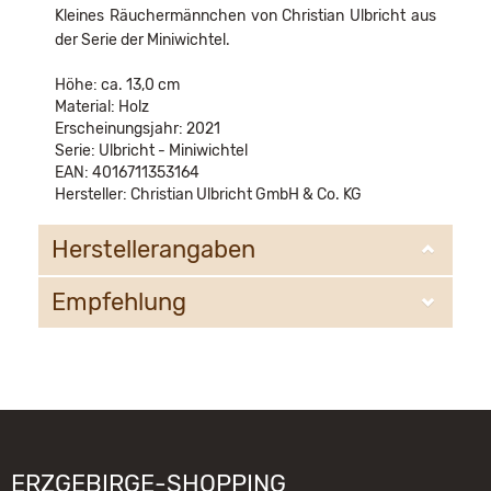
Kleines Räuchermännchen von Christian Ulbricht aus
der Serie der Miniwichtel.
Höhe: ca. 13,0 cm
Material: Holz
Erscheinungsjahr: 2021
Serie: Ulbricht - Miniwichtel
EAN: 4016711353164
Hersteller: Christian Ulbricht GmbH & Co. KG
Herstellerangaben
Empfehlung
Christian Ulbricht GmbH & Co. KG
Oberheidelberger Strasse 4 A
09548 Kurort Seiffen
WIR EMPFEHLEN IHNEN NOCH
info@ulbricht.com
FOLGENDE PRODUKTE:
ERZGEBIRGE-SHOPPING