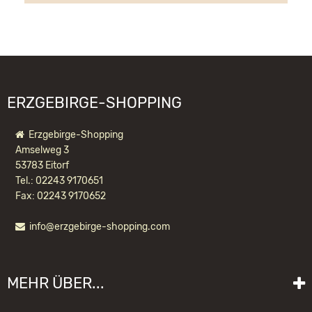
Oberheidelberger Strasse 4 A
09548 Kurort Seiffen
WIR EMPFEHLEN IHNEN NOCH
info@ulbricht.com
FOLGENDE PRODUKTE:
ERZGEBIRGE-SHOPPING
Erzgebirge-Shopping
Amselweg 3
53783 Eitorf
Tel.: 02243 9170651
Fax: 02243 9170652
info@erzgebirge-shopping.com
RÄUCHERMÄNNCHEN MINIWICHTEL
SCHWARZWÄLDER
MEHR ÜBER...
50,90 EUR *