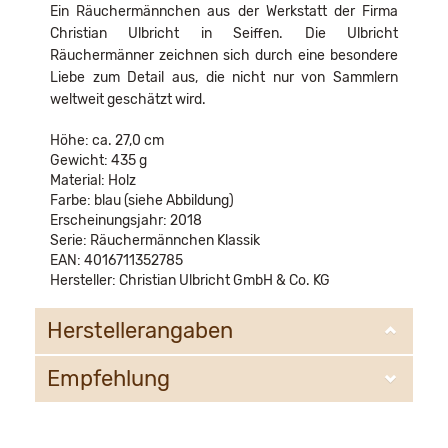
Ein Räuchermännchen aus der Werkstatt der Firma
Christian Ulbricht in Seiffen. Die Ulbricht
Räuchermänner zeichnen sich durch eine besondere
Liebe zum Detail aus, die nicht nur von Sammlern
weltweit geschätzt wird.
Höhe: ca. 27,0 cm
Gewicht: 435 g
Material: Holz
Farbe: blau (siehe Abbildung)
Erscheinungsjahr: 2018
Serie: Räuchermännchen Klassik
EAN: 4016711352785
Hersteller: Christian Ulbricht GmbH & Co. KG
Herstellerangaben
Empfehlung
Christian Ulbricht GmbH & Co. KG
Oberheidelberger Strasse 4 A
09548 Kurort Seiffen
WIR EMPFEHLEN IHNEN NOCH