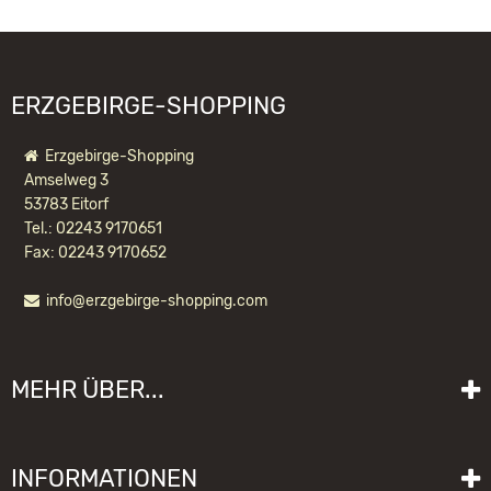
info@ulbricht.com
FOLGENDE PRODUKTE:
ERZGEBIRGE-SHOPPING
Erzgebirge-Shopping
Amselweg 3
53783 Eitorf
Tel.: 02243 9170651
Fax: 02243 9170652
info@erzgebirge-shopping.com
RÄUCHERMÄNNCHEN IMKER
MEHR ÜBER...
125,50 EUR *
Liefer- und Versandkosten
INFORMATIONEN
Lieferzeit