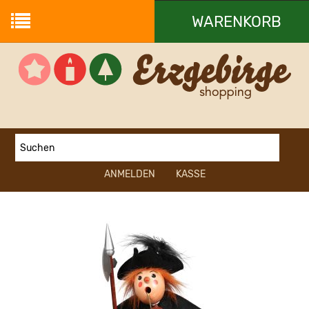
WARENKORB
Ihr Warenkorb ist leer.
ANMELDEN
KASSE