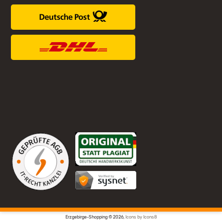
Erzgebirge-Shopping © 2026,
Icons by Icons8