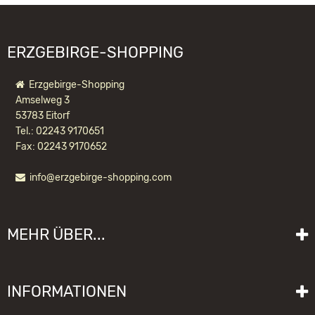
ERZGEBIRGE-SHOPPING
Erzgebirge-Shopping
Amselweg 3
53783 Eitorf
Tel.: 02243 9170651
Fax: 02243 9170652
info@erzgebirge-shopping.com
RÄUCHERMÄNNCHEN
WEIHNACHTSMANN NATUR
MEHR ÜBER...
202,50 EUR *
Liefer- und Versandkosten
INFORMATIONEN
Lieferzeit
Impressum