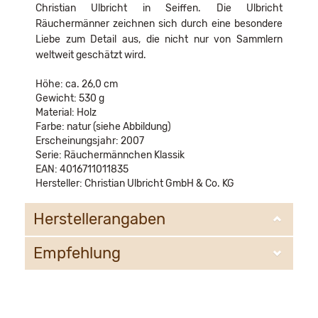
Christian Ulbricht in Seiffen. Die Ulbricht
Räuchermänner zeichnen sich durch eine besondere
Liebe zum Detail aus, die nicht nur von Sammlern
weltweit geschätzt wird.
Höhe: ca. 26,0 cm
Gewicht: 530 g
Material: Holz
Farbe: natur (siehe Abbildung)
Erscheinungsjahr: 2007
Serie: Räuchermännchen Klassik
EAN: 4016711011835
Hersteller: Christian Ulbricht GmbH & Co. KG
Herstellerangaben
Empfehlung
Christian Ulbricht GmbH & Co. KG
Oberheidelberger Strasse 4 A
09548 Kurort Seiffen
WIR EMPFEHLEN IHNEN NOCH
info@ulbricht.com
FOLGENDE PRODUKTE: