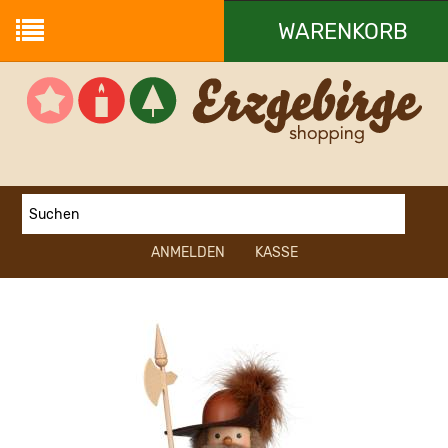
WARENKORB
Ihr Warenkorb ist leer.
ANMELDEN
KASSE