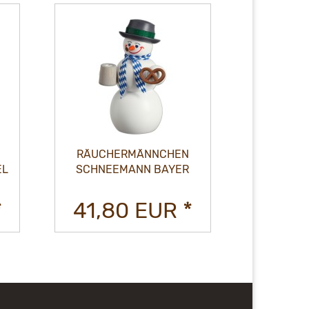
RÄUCH
RÄUCHERMÄNNCHEN
SCHNEEM
EL
SCHNEEMANN BAYER
*
41,80 EUR *
41,8