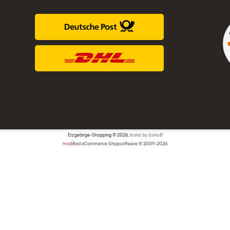
Erzgebirge-Shopping © 2026,
Icons by Icons8
mod
ified eCommerce Shopsoftware © 2009-2026