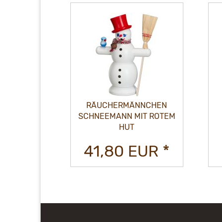
RÄUCHERMÄNNCHEN
NNCHEN
SCHNEEMANN MIT ROTEM
 BAYER
HUT
EUR *
41,80 EUR *