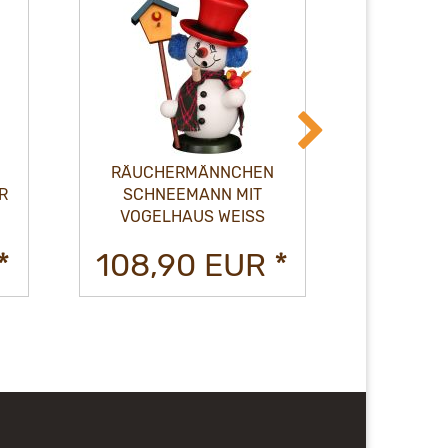
RÄUCHERMÄNNCHEN
RÄUCH
R
SCHNEEMANN MIT
SCH
VOGELHAUS WEISS
STERNEN
*
108,90 EUR *
108,