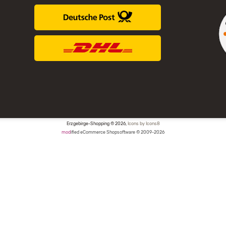
Erzgebirge-Shopping © 2026,
Icons by Icons8
mod
ified eCommerce Shopsoftware © 2009-2026