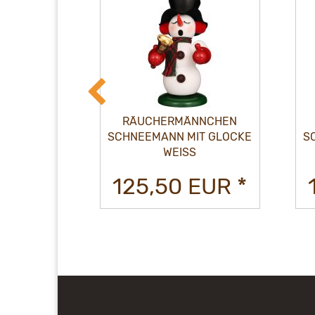
NNCHEN
RÄUCHERMÄNNCHEN
MANN
SCHNEEMANN MIT GLOCKE
S
ER NATUR
WEISS
EUR *
125,50 EUR *