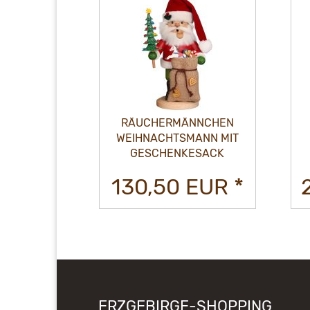
NNCHEN
RÄUCHERMÄNNCHEN
ANN MIT
WEIHNACHTSMANN MIT
TEN
GESCHENKESACK
EUR *
130,50 EUR *
ERZGEBIRGE-SHOPPING