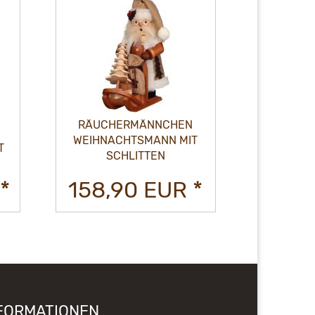
RÄUCHERMÄNNCHEN
RÄUCH
WEIHNACHTSMANN MIT
WEIHNA
T
SCHLITTEN
GESC
*
158,90 EUR *
130,
FORMATIONEN