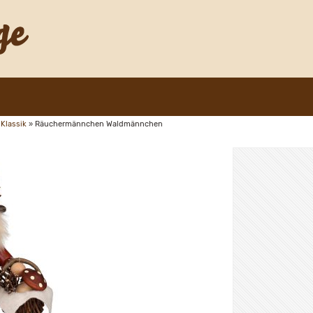
Klassik
»
Räuchermännchen Waldmännchen