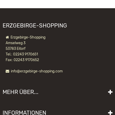
info@ulbricht.com
FOLGENDE PRODUKTE:
ERZGEBIRGE-SHOPPING
Erzgebirge-Shopping
Amselweg 3
53783 Eitorf
Tel.: 02243 9170651
Fax: 02243 9170652
info@erzgebirge-shopping.com
RÄUCHERMÄNNCHEN WICHTEL
NUSSKNACKERMACHER
MEHR ÜBER...
183,20 EUR *
Liefer- und Versandkosten
INFORMATIONEN
Lieferzeit