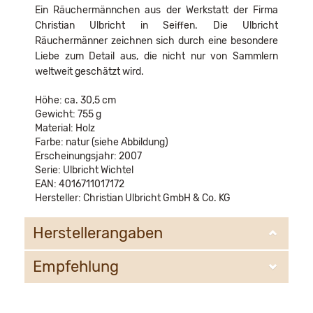
Ein Räuchermännchen aus der Werkstatt der Firma
Christian Ulbricht in Seiffen. Die Ulbricht
Räuchermänner zeichnen sich durch eine besondere
Liebe zum Detail aus, die nicht nur von Sammlern
weltweit geschätzt wird.
Höhe: ca. 30,5 cm
Gewicht: 755 g
Material: Holz
Farbe: natur (siehe Abbildung)
Erscheinungsjahr: 2007
Serie: Ulbricht Wichtel
EAN: 4016711017172
Hersteller: Christian Ulbricht GmbH & Co. KG
Herstellerangaben
Empfehlung
Christian Ulbricht GmbH & Co. KG
Oberheidelberger Strasse 4 A
09548 Kurort Seiffen
WIR EMPFEHLEN IHNEN NOCH