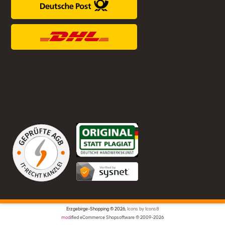
Erzgebirge-Shopping © 2026,
Icons by Icons8
mod
ified eCommerce Shopsoftware © 2009-2026