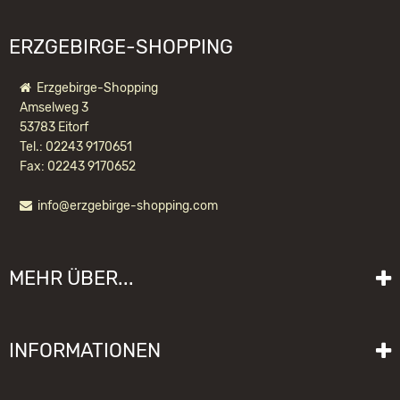
ERZGEBIRGE-SHOPPING
Erzgebirge-Shopping
Amselweg 3
53783 Eitorf
Tel.: 02243 9170651
Fax: 02243 9170652
info@erzgebirge-shopping.com
RÄUCHERMÄNNCHEN WICHTEL
NACHTWÄCHTER
MEHR ÜBER...
179,90 EUR *
Liefer- und Versandkosten
INFORMATIONEN
Lieferzeit
Impressum
Sitemap