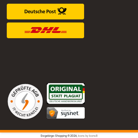
Erzgebirge-Shopping © 2026,
Icons by Icons8