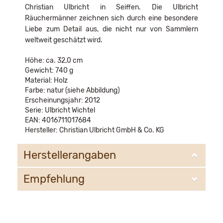
Christian Ulbricht in Seiffen. Die Ulbricht
Räuchermänner zeichnen sich durch eine besondere
Liebe zum Detail aus, die nicht nur von Sammlern
weltweit geschätzt wird.
Höhe: ca. 32,0 cm
Gewicht: 740 g
Material: Holz
Farbe: natur (siehe Abbildung)
Erscheinungsjahr: 2012
Serie: Ulbricht Wichtel
EAN: 4016711017684
Hersteller: Christian Ulbricht GmbH & Co. KG
Herstellerangaben
Empfehlung
Christian Ulbricht GmbH & Co. KG
Oberheidelberger Strasse 4 A
09548 Kurort Seiffen
WIR EMPFEHLEN IHNEN NOCH
info@ulbricht.com
FOLGENDE PRODUKTE: