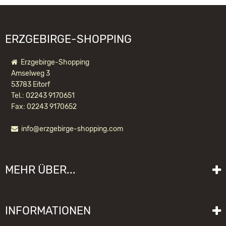
ERZGEBIRGE-SHOPPING
Erzgebirge-Shopping
Amselweg 3
53783 Eitorf
Tel.: 02243 9170651
Fax: 02243 9170652
info@erzgebirge-shopping.com
RÄUCHERMÄNNCHEN WICHTEL
WALDWEIHNACHT
MEHR ÜBER...
183,20 EUR *
Liefer- und Versandkosten
INFORMATIONEN
Lieferzeit