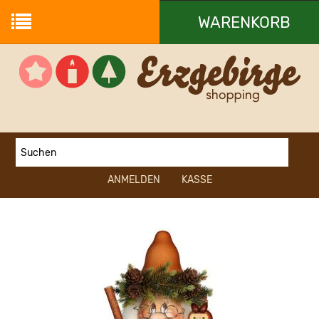
WARENKORB
Ihr Warenkorb ist leer.
ANMELDEN
KASSE