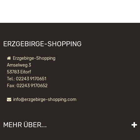
Oberheidelberger Strasse 4 A
09548 Kurort Seiffen
WIR EMPFEHLEN IHNEN NOCH
info@ulbricht.com
FOLGENDE PRODUKTE:
ERZGEBIRGE-SHOPPING
Erzgebirge-Shopping
Amselweg 3
53783 Eitorf
Tel.: 02243 9170651
Fax: 02243 9170652
info@erzgebirge-shopping.com
RÄUCHERMÄNNCHEN WICHTEL
WEIHNACHTSMANN AM KAMIN
MEHR ÜBER...
183,20 EUR *